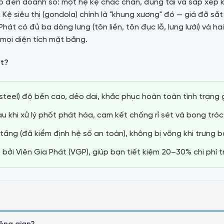
p đến doanh số: một hệ kệ chắc chắn, đúng tải và sắp xếp k
Kệ siêu thị (gondola) chính là "khung xương" đó — giá đỡ sắt
hát có đủ ba dòng lưng (tôn liền, tôn đục lỗ, lưng lưới) và hai
mọi diện tích mặt bằng.
át?
steel) độ bền cao, dẻo dai, khắc phục hoàn toàn tình trạng 
 khi xử lý phốt phát hóa, cam kết chống rỉ sét và bong tróc,
tầng (đã kiểm định hệ số an toàn), không bị võng khi trưng b
 bởi Viên Gia Phát (VGP), giúp bạn tiết kiệm 20–30% chi phí t