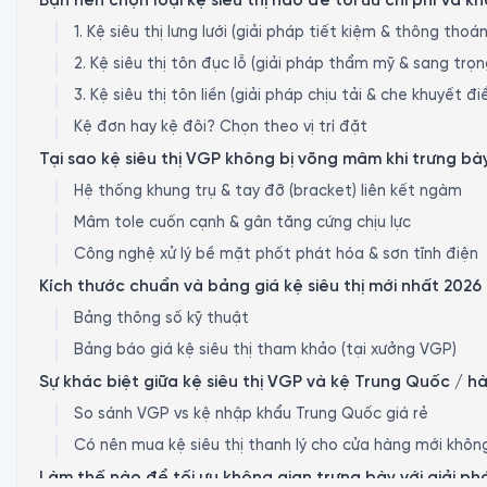
Bạn nên chọn loại kệ siêu thị nào để tối ưu chi phí và k
1. Kệ siêu thị lưng lưới (giải pháp tiết kiệm & thông thoá
2. Kệ siêu thị tôn đục lỗ (giải pháp thẩm mỹ & sang trọn
3. Kệ siêu thị tôn liền (giải pháp chịu tải & che khuyết đ
Kệ đơn hay kệ đôi? Chọn theo vị trí đặt
Tại sao kệ siêu thị VGP không bị võng mâm khi trưng b
Hệ thống khung trụ & tay đỡ (bracket) liên kết ngàm
Mâm tole cuốn cạnh & gân tăng cứng chịu lực
Công nghệ xử lý bề mặt phốt phát hóa & sơn tĩnh điện
Kích thước chuẩn và bảng giá kệ siêu thị mới nhất 2026
Bảng thông số kỹ thuật
Bảng báo giá kệ siêu thị tham khảo (tại xưởng VGP)
Sự khác biệt giữa kệ siêu thị VGP và kệ Trung Quốc / h
So sánh VGP vs kệ nhập khẩu Trung Quốc giá rẻ
Có nên mua kệ siêu thị thanh lý cho cửa hàng mới khôn
Làm thế nào để tối ưu không gian trưng bày với giải p