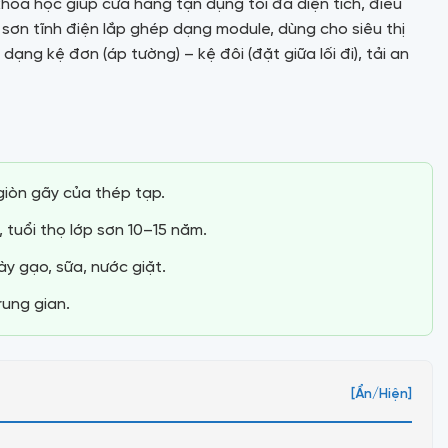
hoa học giúp cửa hàng tận dụng tối đa diện tích, điều
 sơn tĩnh điện lắp ghép dạng module, dùng cho siêu thị
 dạng kệ đơn (áp tường) – kệ đôi (đặt giữa lối đi), tải an
giòn gãy của thép tạp.
 tuổi thọ lớp sơn 10–15 năm.
ày gạo, sữa, nước giặt.
rung gian.
[Ẩn/Hiện]