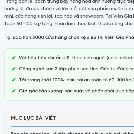
Trong bán lẻ, cách trưng bày hàng hóa ảnh hưởng trực tiế
hướng lối đi của khách và làm nổi bật sản phẩm muốn bán. 
mini, cửa hàng tiện lợi, tạp hóa và showroom. Tại Viên Gia P
toàn 60–100 kg/tầng, nhận làm theo kích thước riêng cho 
Tại sao hơn 3000 cửa hàng chọn kệ siêu thị Viên Gia Ph
Vật liệu tiêu chuẩn JIS:
thép cán nguội (cold-rolled 
Công nghệ sơn 2 lớp:
phun sơn tĩnh điện tự động sau
Tải trọng thật 100%:
chịu tải an toàn từ 60–100 kg/
Giá gốc tận xưởng:
sản xuất và phân phối trực tiếp
MỤC LỤC BÀI VIẾT