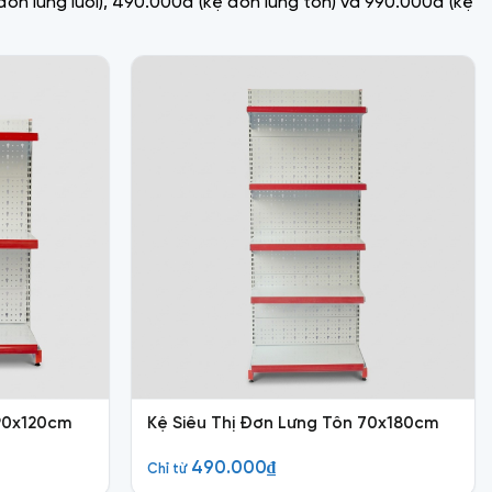
ệ đơn lưng lưới), 490.000đ (kệ đơn lưng tôn) và 990.000đ (kệ
 90x120cm
Kệ Siêu Thị Đơn Lưng Tôn 70x180cm
490.000
₫
Chỉ từ