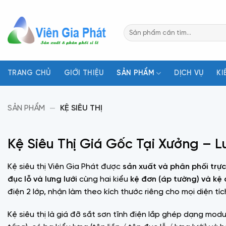
Bỏ
qua
Tìm
nội
kiếm:
dung
TRANG CHỦ
GIỚI THIỆU
SẢN PHẨM
DỊCH VỤ
KI
SẢN PHẨM
—
KỆ SIÊU THỊ
Kệ Siêu Thị Giá Gốc Tại Xưởng – L
Kệ siêu thị Viên Gia Phát được
sản xuất và phân phối trực
đục lỗ và lưng lưới
cùng hai kiểu
kệ đơn (áp tường) và kệ đ
điện 2 lớp, nhận làm theo kích thước riêng cho mọi diện tí
Kệ siêu thị là giá đỡ sắt sơn tĩnh điện lắp ghép dạng modu