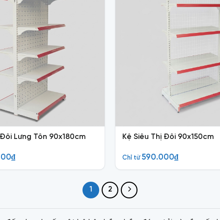
ị Đôi Lưng Tôn 90x180cm
Kệ Siêu Thị Đôi 90x150cm
000
₫
590.000
₫
Chỉ từ
1
2