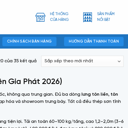
HỆ THỐNG
SẢN PHẨM
CỬA HÀNG
NỔI BẬT
CHÍNH SÁCH BÁN HÀNG
HƯỚNG DẪN THANH TOÁN
Đã
–20 của 35 kết quả
sắp
xếp
ên Gia Phát 2026)
theo
mới
gốc, không qua trung gian. Đủ ba dòng
lưng tôn liền, tôn
nhất
i, tạp hóa và showroom trưng bày. Tất cả đều thép sơn tĩnh
àng tiện lợi. Tải an toàn 60–100 kg/tầng, cao 1,2–2,0m (3–6