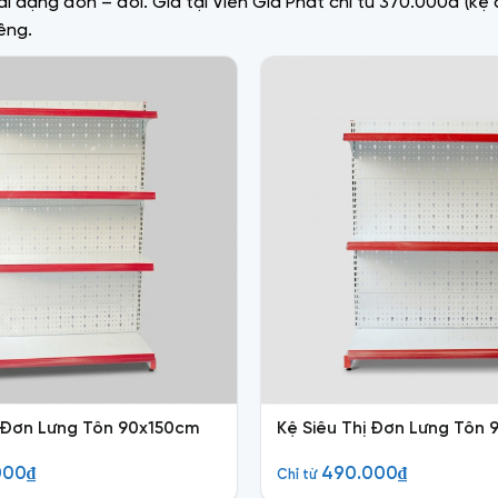
à hai dạng đơn – đôi. Giá tại Viên Gia Phát chỉ từ 370.000đ (k
êng.
ị Đơn Lưng Tôn 90x150cm
Kệ Siêu Thị Đơn Lưng Tôn
000
₫
490.000
₫
Chỉ từ