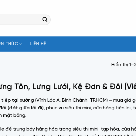
ẾN THỨC
LIÊN HỆ
Hiển thị 1
ưng Tôn, Lưng Lưới, Kệ Đơn & Đôi (Vi
 tiếp tại xưởng
(Vĩnh Lộc A, Bình Chánh, TP.HCM) – mua giá 
ôi (đặt giữa lối đi)
, phục vụ siêu thị mini, cửa hàng tiện lợ
ch mặt bằng.
le để trưng bày hàng hóa trong siêu thị mini, tạp hóa, cửa h