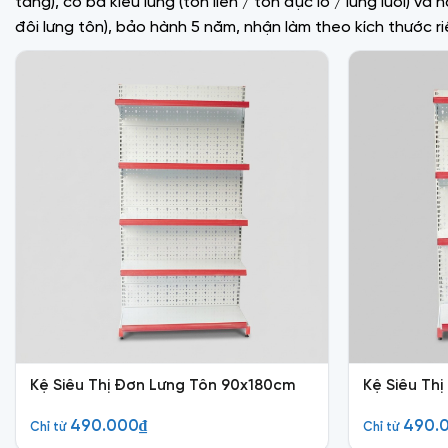
tầng), có ba kiểu lưng (tôn liền / tôn đục lỗ / lưng lưới) v
đôi lưng tôn), bảo hành 5 năm, nhận làm theo kích thước ri
Kệ Siêu Thị Đơn Lưng Tôn 90x180cm
Kệ Siêu Th
490.000
₫
490.
Chỉ từ
Chỉ từ