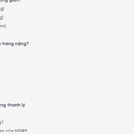
hông gian?
ng)
g)
iểm)
ày hàng nặng?
àng thanh lý
g?
háp của VGP?