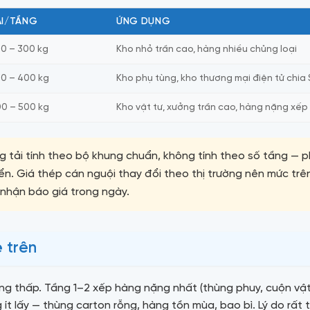
ẢI/TẦNG
ỨNG DỤNG
0 – 300 kg
Kho nhỏ trần cao, hàng nhiều chủng loại
0 – 400 kg
Kho phụ tùng, kho thương mại điện tử chia
0 – 500 kg
Kho vật tư, xưởng trần cao, hàng nặng xếp
g tải tính theo bộ khung chuẩn, không tính theo số tầng — 
ển. Giá thép cán nguội thay đổi theo thị trường nên mức trên
 nhận báo giá trong ngày.
ẹ trên
ng thấp. Tầng 1–2 xếp hàng nặng nhất (thùng phuy, cuộn vật 
t lấy — thùng carton rỗng, hàng tồn mùa, bao bì. Lý do rất 