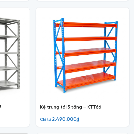
7
Kệ trung tải 5 tầng – KTT66
2.490.000
₫
Chỉ từ