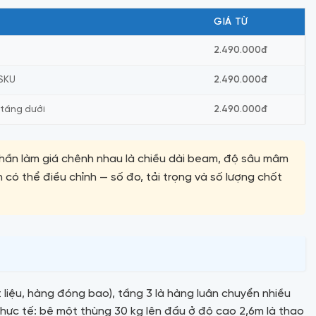
GIÁ TỪ
2.490.000đ
 SKU
2.490.000đ
 tầng dưới
2.490.000đ
phần làm giá chênh nhau là chiều dài beam, độ sâu mâm
 có thể điều chỉnh — số đo, tải trọng và số lượng chốt
liệu, hàng đóng bao), tầng 3 là hàng luân chuyển nhiều
thực tế: bê một thùng 30 kg lên đầu ở độ cao 2,6m là thao