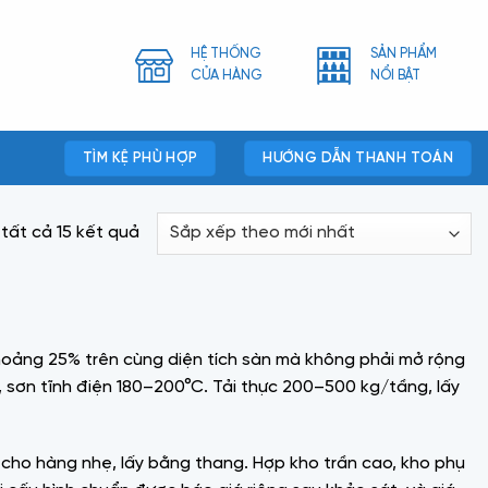
HỆ THỐNG
SẢN PHẨM
CỬA HÀNG
NỔI BẬT
TÌM KỆ PHÙ HỢP
HƯỚNG DẪN THANH TOÁN
Đã
 tất cả 15 kết quả
sắp
xếp
theo
mới
khoảng 25% trên cùng diện tích sàn mà không phải mở rộng
nhất
sơn tĩnh điện 180–200°C. Tải thực 200–500 kg/tầng, lấy
 cho hàng nhẹ, lấy bằng thang. Hợp kho trần cao, kho phụ