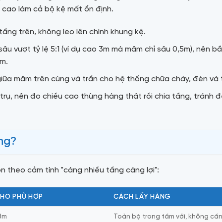
n cao làm cả bộ kệ mất ổn định.
ầng trên, không leo lên chính khung kệ.
 sâu vượt tỷ lệ 5:1 (ví dụ cao 3m mà mâm chỉ sâu 0,5m), nên
êm.
iữa mâm trên cùng và trần cho hệ thống chữa cháy, đèn và 
trụ, nên đo chiều cao thùng hàng thật rồi chia tầng, tránh 
ầng?
n theo cảm tính "càng nhiều tầng càng lợi":
KHO PHÙ HỢP
CÁCH LẤY HÀNG
,8m
Toàn bộ trong tầm với, không cầ