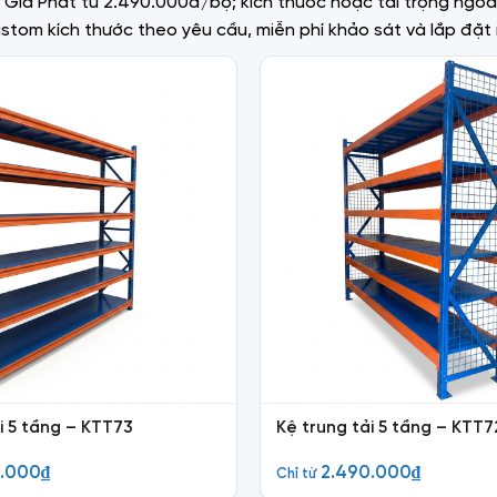
ên Gia Phát từ 2.490.000đ/bộ; kích thước hoặc tải trọng ngoà
Custom kích thước theo yêu cầu, miễn phí khảo sát và lắp đặ
i 5 tầng – KTT73
Kệ trung tải 5 tầng – KTT7
0.000
₫
2.490.000
₫
Chỉ từ