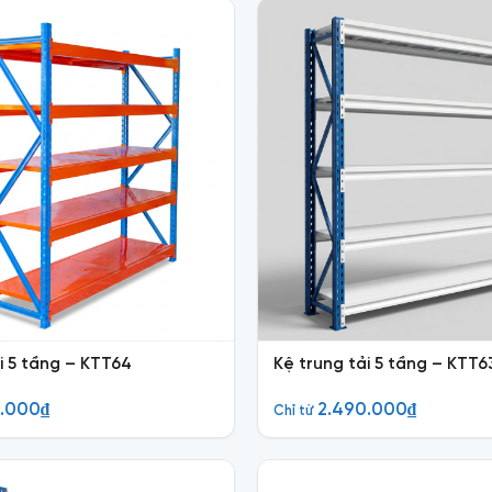
i 5 tầng – KTT64
Kệ trung tải 5 tầng – KTT6
0.000
₫
2.490.000
₫
Chỉ từ