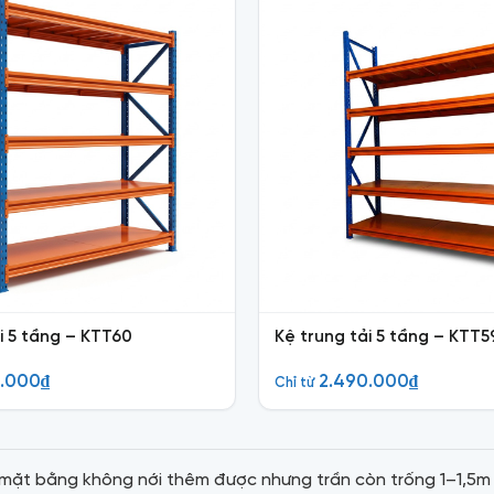
i 5 tầng – KTT60
Kệ trung tải 5 tầng – KTT5
0.000
₫
2.490.000
₫
Chỉ từ
ỏ: mặt bằng không nới thêm được nhưng trần còn trống 1–1,5