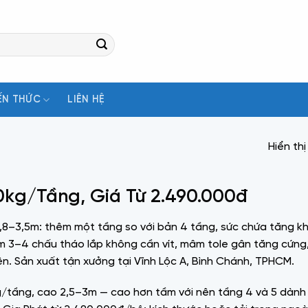
ẾN THỨC
LIÊN HỆ
Hiển thị
0kg/Tầng, Giá Từ 2.490.000đ
 2,8–3,5m: thêm một tầng so với bản 4 tầng, sức chứa tăng 
–4 chấu tháo lắp không cần vít, mâm tole gân tăng cứng, 
n. Sản xuất tận xưởng tại Vĩnh Lộc A, Bình Chánh, TPHCM.
kg/tầng, cao 2,5–3m — cao hơn tầm với nên tầng 4 và 5 dành