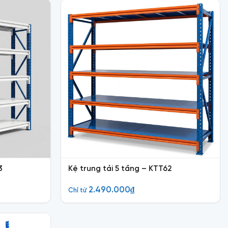
3
Kệ trung tải 5 tầng – KTT62
2.490.000
₫
Chỉ từ