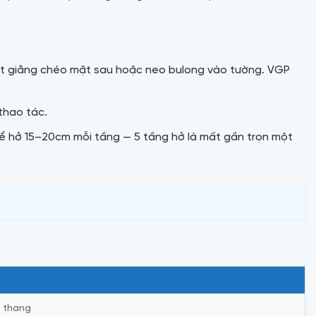
 bắt giằng chéo mặt sau hoặc neo bulong vào tường. VGP
thao tác.
để hở 15–20cm mỗi tầng — 5 tầng hở là mất gần trọn một
n thang