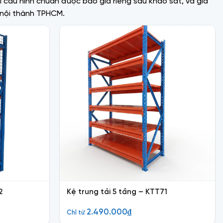
i cấu hình chuẩn được báo giá riêng sau khảo sát, và giá
t nội thành TPHCM.
2
Kệ trung tải 5 tầng – KTT71
2.490.000
₫
Chỉ từ