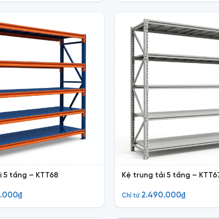
i 5 tầng – KTT68
Kệ trung tải 5 tầng – KTT6
0.000
₫
2.490.000
₫
Chỉ từ