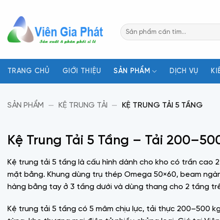
Bỏ
qua
Tìm
nội
kiếm:
dung
TRANG CHỦ
GIỚI THIỆU
SẢN PHẨM
DỊCH VỤ
KI
SẢN PHẨM
—
KỆ TRUNG TẢI
—
KỆ TRUNG TẢI 5 TẦNG
Kệ Trung Tải 5 Tầng – Tải 200–50
Kệ trung tải 5 tầng là cấu hình dành cho kho có trần cao
mặt bằng. Khung dùng trụ thép Omega 50×60, beam ngàm 3
hàng bằng tay ở 3 tầng dưới và dùng thang cho 2 tầng trê
Kệ trung tải 5 tầng có 5 mâm chịu lực, tải thực 200–500 