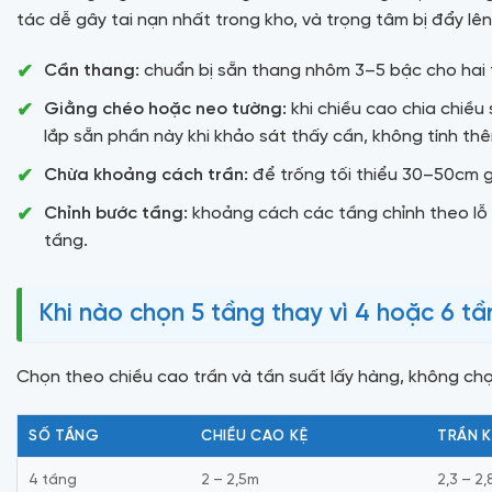
tác dễ gây tai nạn nhất trong kho, và trọng tâm bị đẩy lê
Cần thang:
chuẩn bị sẵn thang nhôm 3–5 bậc cho hai t
Giằng chéo hoặc neo tường:
khi chiều cao chia chiều
lắp sẵn phần này khi khảo sát thấy cần, không tính th
Chừa khoảng cách trần:
để trống tối thiểu 30–50cm g
Chỉnh bước tầng:
khoảng cách các tầng chỉnh theo lỗ 
tầng.
Khi nào chọn 5 tầng thay vì 4 hoặc 6 t
Chọn theo chiều cao trần và tần suất lấy hàng, không chọ
SỐ TẦNG
CHIỀU CAO KỆ
TRẦN 
4 tầng
2 – 2,5m
2,3 – 2