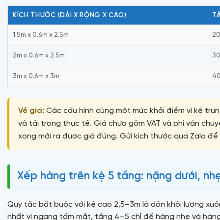
KÍCH THƯỚC (DÀI X RỘNG X CAO)
T
1.5m x 0.6m x 2.5m
20
2m x 0.6m x 2.5m
30
3m x 0.6m x 3m
40
Về giá:
Các cấu hình cùng một mức khởi điểm vì kệ trun
và tải trọng thực tế. Giá chưa gồm VAT và phí vận chuy
xong mới ra được giá đúng. Gửi kích thước qua Zalo để
Xếp hàng trên kệ 5 tầng: nặng dưới, nh
Quy tắc bắt buộc với kệ cao 2,5–3m là dồn khối lượng xuố
nhất vì ngang tầm mắt, tầng 4–5 chỉ để hàng nhẹ và hàng í