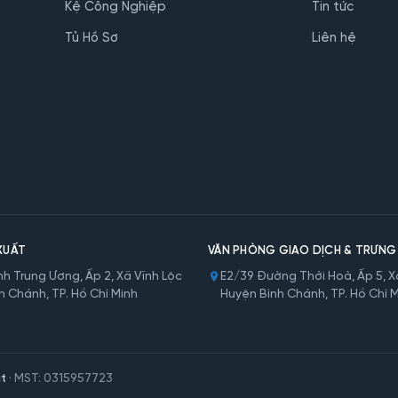
Kệ Công Nghiệp
Tin tức
Tủ Hồ Sơ
Liên hệ
XUẤT
VĂN PHÒNG GIAO DỊCH & TRƯNG
h Trung Ương, Ấp 2, Xã Vĩnh Lộc
E2/39 Đường Thới Hoà, Ấp 5, Xã
h Chánh, TP. Hồ Chí Minh
Huyện Bình Chánh, TP. Hồ Chí 
t
· MST: 0315957723