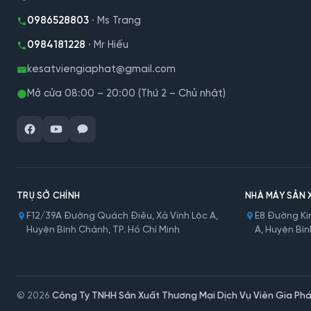
0986528803
· Ms Trang
0984181228
· Mr Hiếu
kesatviengiaphat@gmail.com
Mở cửa 08:00 – 20:00 (Thứ 2 – Chủ nhật)
TRỤ SỞ CHÍNH
NHÀ MÁY SẢN 
F12/39A Đường Quách Điêu, Xã Vĩnh Lộc A,
E8 Đường Kin
Huyện Bình Chánh, TP. Hồ Chí Minh
A, Huyện Bìn
© 2026
Công Ty TNHH Sản Xuất Thương Mại Dịch Vụ Viên Gia Phá