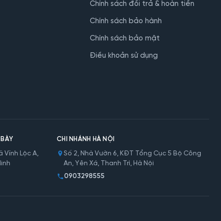
Chính sách đổi trả & hoàn tiền
Chính sách bảo hành
Chính sách bảo mật
Điều khoản sử dụng
 BÀY
CHI NHÁNH HÀ NỘI
 Vĩnh Lộc A,
Số 2, Nhà Vườn 6, KĐT Tổng Cục 5 Bộ Công
Minh
An, Yên Xá, Thanh Trì, Hà Nội
0903298555