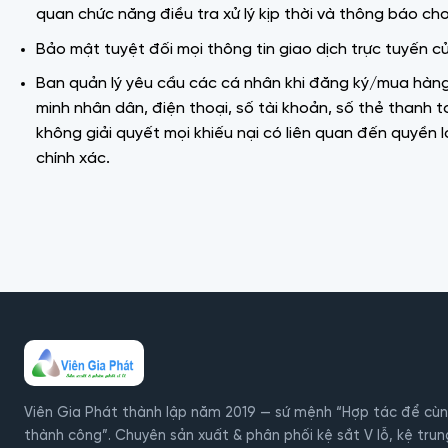
quan chức năng điều tra xử lý kịp thời và thông báo cho
Bảo mật tuyệt đối mọi thông tin giao dịch trực tuyến 
Ban quản lý yêu cầu các cá nhân khi đăng ký/mua hàng là
minh nhân dân, điện thoại, số tài khoản, số thẻ thanh t
không giải quyết mọi khiếu nại có liên quan đến quyền 
chính xác.
Viên Gia Phát thành lập năm 2019 — sứ mệnh “Hợp tác để cù
thành công”. Chuyên sản xuất & phân phối kệ sắt V lỗ, kệ trung