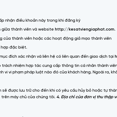
ấp nhận điều khoản này trong khi đăng ký
 giữa thành viên và website
http://kesatviengiaphat.com
.
g của thành viên hoặc các hoạt động giả mạo thành viên
g hợp đặc biệt.
ục đích xác nhận và liên hệ có liên quan đến giao dịch tại
h
 trách nhiệm hợp tác cung cấp thông tin cá nhân thành viên
ành vi vi phạm pháp luật nào đó của khách hàng. Ngoài ra, 
n sẽ được lưu trữ cho đến khi có yêu cầu hủy bỏ hoặc tự thàn
 trên máy chủ của chúng tôi.
4.
Địa chỉ của đơn vị thu thập v