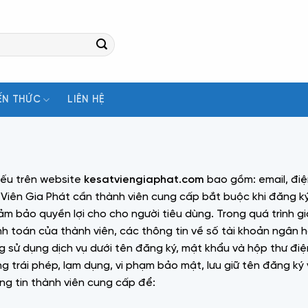
ẾN THỨC
LIÊN HỆ
yếu trên website
kesatviengiaphat.com
bao gồm: email, điệ
Viên Gia Phát cần thành viên cung cấp bắt buộc khi đăng ký 
 bảo quyền lợi cho cho người tiêu dùng. Trong quá trình g
hanh toán của thành viên, các thông tin về số tài khoản ngân
g sử dụng dịch vụ dưới tên đăng ký, mật khẩu và hộp thư điệ
ng trái phép, lạm dụng, vi phạm bảo mật, lưu giữ tên đăng k
g tin thành viên cung cấp để: