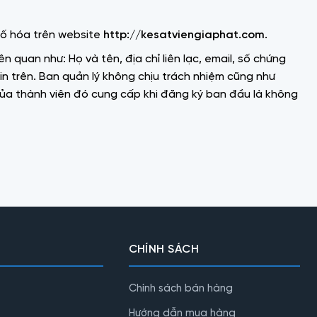
số hóa trên website
http://kesatviengiaphat.com
.
quan như: Họ và tên, địa chỉ liên lạc, email, số chứng
tin trên. Ban quản lý không chịu trách nhiệm cũng như
 của thành viên đó cung cấp khi đăng ký ban đầu là không
CHÍNH SÁCH
Chính sách bán hàng
Hướng dẫn mua hàng