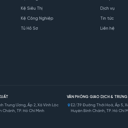
Kệ Siêu Thị
Dịch vụ
Kệ Công Nghiệp
Tin tức
Tủ Hồ Sơ
Liên hệ
XUẤT
VĂN PHÒNG GIAO DỊCH & TRƯNG
h Trung Ương, Ấp 2, Xã Vĩnh Lộc
E2/39 Đường Thới Hoà, Ấp 5, Xã
h Chánh, TP. Hồ Chí Minh
Huyện Bình Chánh, TP. Hồ Chí 