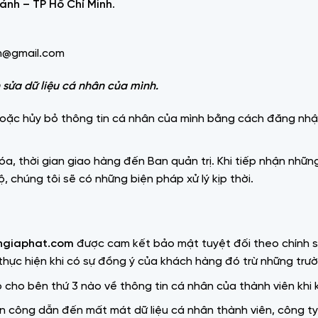
hánh – TP Hồ Chí Minh
.
h@gmail.com
 sửa dữ liệu cá nhân của mình.
 hoặc hủy bỏ thông tin cá nhân của mình bằng cách đăng nhậ
a, thời gian giao hàng đến Ban quản trị. Khi tiếp nhận những
chúng tôi sẽ có những biện pháp xử lý kịp thời.
engiaphat.com
được cam kết bảo mật tuyệt đối theo chính s
thực hiện khi có sự đồng ý của khách hàng đó trừ những trư
 cho bên thứ 3 nào về thông tin cá nhân của thành viên khi
ấn công dẫn đến mất mát dữ liệu cá nhân thành viên, công t