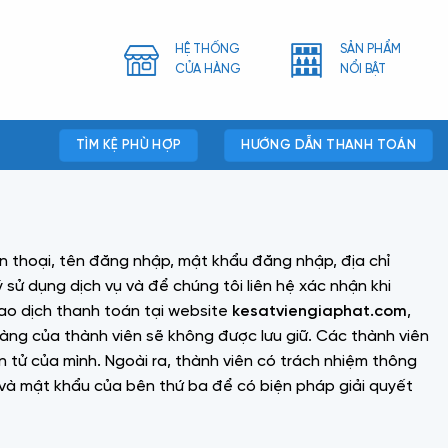
HỆ THỐNG
SẢN PHẨM
CỬA HÀNG
NỔI BẬT
TÌM KỆ PHÙ HỢP
HƯỚNG DẪN THANH TOÁN
n thoại, tên đăng nhập, mật khẩu đăng nhập, địa chỉ
sử dụng dịch vụ và để chúng tôi liên hệ xác nhận khi
iao dịch thanh toán tại website
kesatviengiaphat.com
,
 hàng của thành viên sẽ không được lưu giữ. Các thành viên
n tử của mình. Ngoài ra, thành viên có trách nhiệm thông
ý và mật khẩu của bên thứ ba để có biện pháp giải quyết