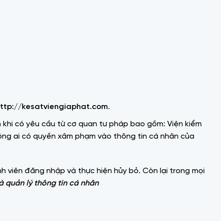
ttp://kesatviengiaphat.com
.
 khi có yêu cầu từ cơ quan tư pháp bao gồm: Viện kiểm
không ai có quyền xâm phạm vào thông tin cá nhân của
h viên đăng nhập và thực hiện hủy bỏ. Còn lại trong mọi
à quản lý thông tin cá nhân