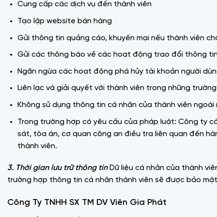
Cung cấp các dịch vụ đến thành viên
Tạo lập website bán hàng
Gửi thông tin quảng cáo, khuyến mại nếu thành viên ch
Gửi các thông báo về các hoạt động trao đổi thông tin
Ngăn ngừa các hoạt động phá hủy tài khoản người dùn
Liên lạc và giải quyết với thành viên trong những trườn
Không sử dụng thông tin cá nhân của thành viên ngoài m
Trong trường hợp có yêu cầu của pháp luật: Công ty có
sát, tòa án, cơ quan công an điều tra liên quan đến h
thành viên.
3.
Thời gian lưu trữ thông tin
Dữ liệu cá nhân của thành viê
trường hợp thông tin cá nhân thành viên sẽ được bảo mật
Công Ty TNHH SX TM DV Viên Gia Phát