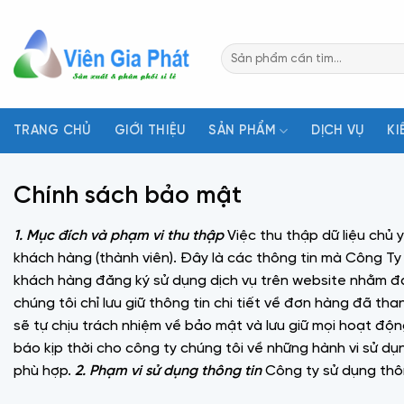
Bỏ
qua
Tìm
nội
kiếm:
dung
TRANG CHỦ
GIỚI THIỆU
SẢN PHẨM
DỊCH VỤ
KI
Chính sách bảo mật
1. Mục đích và phạm vi thu thập
Việc thu thập dữ liệu chủ 
khách hàng (thành viên). Đây là các thông tin mà Công Ty 
khách hàng đăng ký sử dụng dịch vụ trên website nhằm đảm
chúng tôi chỉ lưu giữ thông tin chi tiết về đơn hàng đã t
sẽ tự chịu trách nhiệm về bảo mật và lưu giữ mọi hoạt độn
báo kịp thời cho công ty chúng tôi về những hành vi sử dụ
phù hợp.
2.
Phạm vi sử dụng thông tin
Công ty sử dụng thôn