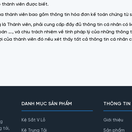
 thành viên được biết.
của thành viên bao gồm thông tin hóa đơn kế toán chứng từ 
 Thành viên, phải cung cấp đầy đủ thông tin cá nhân có liên 
oán …., và chịu trách nhiệm về tính pháp lý của những thông 
lợi của thành viên đó nếu xét thấy tất cả thông tin cá nhân
DANH MỤC SẢN PHẨM
THÔNG TIN
Kệ Sắt V Lỗ
Giới thiệu
ng
 tải,
Kệ Trung Tải
Sản phẩm