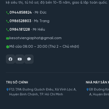
kệ siêu thị, tủ hồ sơ; độ bền 10–15 năm, giao & lắp toàn quốc.
0944858824
· Mr Đức
0986528803
· Ms Trang
0984181228
· Mr Hiếu
kesatviengiaphat@gmail.com
Mở cửa 08:00 – 20:00 (Thứ 2 – Chủ nhật)
TRỤ SỞ CHÍNH
NHÀ MÁY SẢN 
F12/39A Đường Quách Điêu, Xã Vĩnh Lộc A,
E8 Đường Kin
Huyện Bình Chánh, TP. Hồ Chí Minh
A, Huyện Bìn