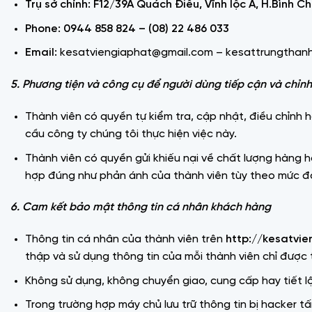
Trụ sở chính: F12/39A Quách Điêu, Vĩnh lộc A, H.Bình C
Phone: 0944 858 824 – (08) 22 486 033
Email:
kesatviengiaphat@gmail.com – kesattrungthan
5.
Phương tiện và công cụ để người dùng tiếp cận và chỉnh
Thành viên có quyền tự kiểm tra, cập nhật, điều chỉnh
cầu công ty chúng tôi thực hiện việc này.
Thành viên có quyền gửi khiếu nại về chất lượng hàng hó
hợp đúng như phản ánh của thành viên tùy theo mức độ, 
6.
Cam kết bảo mật thông tin cá nhân khách hàng
Thông tin cá nhân của thành viên trên
http://kesatvi
thập và sử dụng thông tin của mỗi thành viên chỉ được 
Không sử dụng, không chuyển giao, cung cấp hay tiết lộ
Trong trường hợp máy chủ lưu trữ thông tin bị hacker t