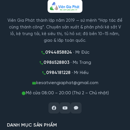
Viên Gia Phát thành lập năm 2019 — sứ mệnh “Hợp tác để
cùng thành công”. Chuyên sản xuất & phân phối kệ sắt V
lỗ, kệ trung tải, kệ siêu thị, tủ hồ sơ; độ bền 10–15 năm,
giao & lắp toàn quốc.
0944858824
· Mr Đức
0986528803
· Ms Trang
0984181228
· Mr Hiếu
kesatviengiaphat@gmail.com
Mở cửa 08:00 – 20:00 (Thứ 2 – Chủ nhật)
DANH MỤC SẢN PHẨM