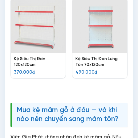
Kệ Siêu Thị Đơn
Kệ Siêu Thị Đơn Lưng
120x120cm
Tôn 70x120cm
370.000
₫
490.000
₫
Mua kệ mâm gỗ ở đâu — và khi
nào nên chuyển sang mâm tôn?
Viên Gia Phát không nhận đơn kệ mâm gỗ.
Nếu