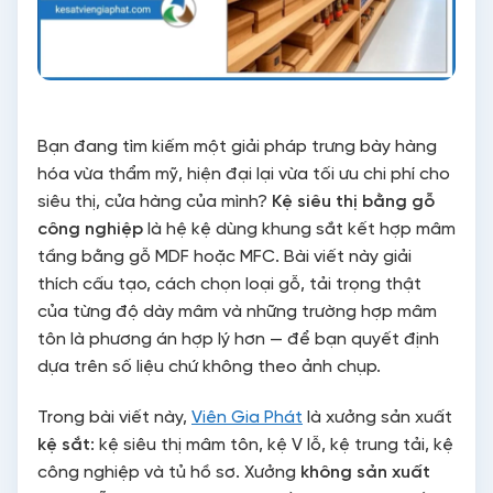
Bạn đang tìm kiếm một giải pháp trưng bày hàng
hóa vừa thẩm mỹ, hiện đại lại vừa tối ưu chi phí cho
siêu thị, cửa hàng của mình?
Kệ siêu thị bằng gỗ
công nghiệp
là hệ kệ dùng khung sắt kết hợp mâm
tầng bằng gỗ MDF hoặc MFC. Bài viết này giải
thích cấu tạo, cách chọn loại gỗ, tải trọng thật
của từng độ dày mâm và những trường hợp mâm
tôn là phương án hợp lý hơn — để bạn quyết định
dựa trên số liệu chứ không theo ảnh chụp.
Trong bài viết này,
Viên Gia Phát
là xưởng sản xuất
kệ sắt
: kệ siêu thị mâm tôn, kệ V lỗ, kệ trung tải, kệ
công nghiệp và tủ hồ sơ. Xưởng
không sản xuất