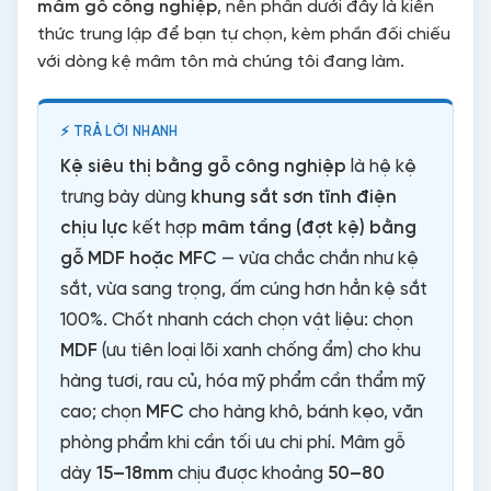
mâm gỗ công nghiệp
, nên phần dưới đây là kiến
thức trung lập để bạn tự chọn, kèm phần đối chiếu
với dòng kệ mâm tôn mà chúng tôi đang làm.
Kệ siêu thị bằng gỗ công nghiệp
là hệ kệ
trưng bày dùng
khung sắt sơn tĩnh điện
chịu lực
kết hợp
mâm tầng (đợt kệ) bằng
gỗ MDF hoặc MFC
— vừa chắc chắn như kệ
sắt, vừa sang trọng, ấm cúng hơn hẳn kệ sắt
100%. Chốt nhanh cách chọn vật liệu: chọn
MDF
(ưu tiên loại lõi xanh chống ẩm) cho khu
hàng tươi, rau củ, hóa mỹ phẩm cần thẩm mỹ
cao; chọn
MFC
cho hàng khô, bánh kẹo, văn
phòng phẩm khi cần tối ưu chi phí. Mâm gỗ
dày
15–18mm
chịu được khoảng
50–80