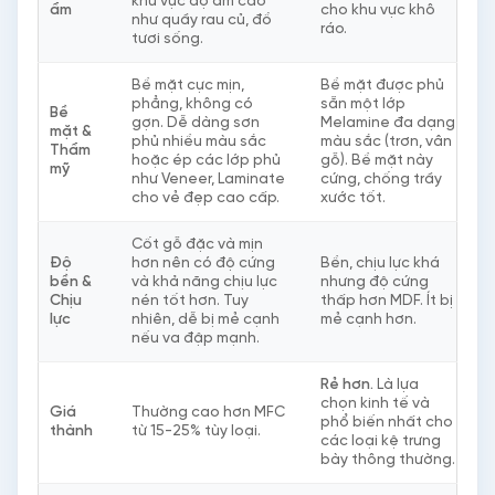
khu vực độ ẩm cao
ẩm
cho khu vực khô
như quầy rau củ, đồ
ráo.
tươi sống.
Bề mặt cực mịn,
Bề mặt được phủ
phẳng, không có
sẵn một lớp
Bề
gợn. Dễ dàng sơn
Melamine đa dạng
mặt &
phủ nhiều màu sắc
màu sắc (trơn, vân
Thẩm
hoặc ép các lớp phủ
gỗ). Bề mặt này
mỹ
như Veneer, Laminate
cứng, chống trầy
cho vẻ đẹp cao cấp.
xước tốt.
Cốt gỗ đặc và mịn
Độ
hơn nên có độ cứng
Bền, chịu lực khá
bền &
và khả năng chịu lực
nhưng độ cứng
Chịu
nén tốt hơn. Tuy
thấp hơn MDF. Ít bị
lực
nhiên, dễ bị mẻ cạnh
mẻ cạnh hơn.
nếu va đập mạnh.
Rẻ hơn.
Là lựa
chọn kinh tế và
Giá
Thường cao hơn MFC
phổ biến nhất cho
thành
từ 15-25% tùy loại.
các loại kệ trưng
bày thông thường.