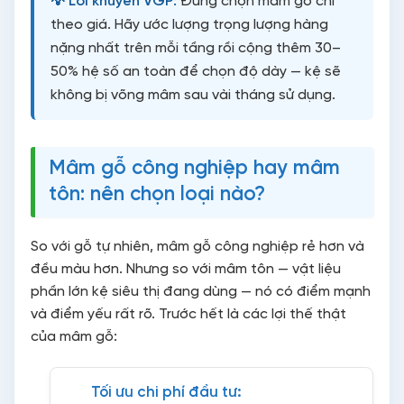
💡 Lời khuyên VGP:
Đừng chọn mâm gỗ chỉ
theo giá. Hãy ước lượng trọng lượng hàng
nặng nhất trên mỗi tầng rồi cộng thêm 30–
50% hệ số an toàn để chọn độ dày — kệ sẽ
không bị võng mâm sau vài tháng sử dụng.
Mâm gỗ công nghiệp hay mâm
tôn: nên chọn loại nào?
So với gỗ tự nhiên, mâm gỗ công nghiệp rẻ hơn và
đều màu hơn. Nhưng so với mâm tôn — vật liệu
phần lớn kệ siêu thị đang dùng — nó có điểm mạnh
và điểm yếu rất rõ. Trước hết là các lợi thế thật
của mâm gỗ:
Tối ưu chi phí đầu tư: