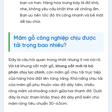
bạn có hạn. Hàng hóa trưng bày là đồ khô,
nhẹ, không yêu cầu khắt khe về chống ẩm.
Bạn ưu tiên tốc độ thi công nhanh và bề mặt
dễ lau chùi.
Mâm gỗ công nghiệp chịu được
tải trọng bao nhiêu?
Đây là câu hỏi quan trọng nhất nhưng ít nơi nói rõ.
Với kệ khung sắt mặt gỗ,
khung sắt mới là bộ
phận chịu lực chính
, còn mâm gỗ chịu tải trực tiếp
của hàng hóa đặt lên từng tầng. Khả năng chịu tải
của mâm gỗ phụ thuộc vào độ dày tấm, chiều
rộng mâm và khoảng cách giữa hai thanh đỡ. Dưới
đây là mức tham khảo theo độ dày phổ biến cho
mâm rộng tiêu chuẩn 30–45cm: