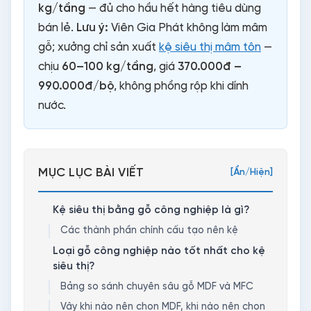
kg/tầng
— đủ cho hầu hết hàng tiêu dùng
bán lẻ.
Lưu ý:
Viên Gia Phát không làm mâm
gỗ; xưởng chỉ sản xuất
kệ siêu thị mâm tôn
—
chịu
60–100 kg/tầng
, giá
370.000đ –
990.000đ/bộ
, không phồng rộp khi dính
nước.
MỤC LỤC BÀI VIẾT
[Ẩn/Hiện]
Kệ siêu thị bằng gỗ công nghiệp là gì?
Các thành phần chính cấu tạo nên kệ
Loại gỗ công nghiệp nào tốt nhất cho kệ
siêu thị?
Bảng so sánh chuyên sâu gỗ MDF và MFC
Vậy khi nào nên chọn MDF, khi nào nên chọn