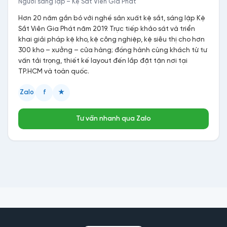
Người sáng lập – Kệ Sắt Viên Gia Phát
Hơn 20 năm gắn bó với nghề sản xuất kệ sắt, sáng lập Kệ
Sắt Viên Gia Phát năm 2019. Trực tiếp khảo sát và triển
khai giải pháp kệ kho, kệ công nghiệp, kệ siêu thị cho hơn
300 kho – xưởng – cửa hàng; đồng hành cùng khách từ tư
vấn tải trọng, thiết kế layout đến lắp đặt tận nơi tại
TP.HCM và toàn quốc.
Zalo
f
★
Tư vấn nhanh qua Zalo