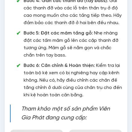
Bước 4: Gắn các thanh đỡ (tay bass):
Gài
các thanh đỡ vào các lỗ trên thân trụ ở độ
cao mong muốn cho các tầng tiếp theo. Hãy
đảm bảo các thanh đỡ ở hai bên đều nhau.
Bước 5: Đặt các mâm tầng gỗ:
Nhẹ nhàng
đặt các tấm mâm gỗ lên các cặp thanh đỡ
tương ứng. Mâm gỗ sẽ nằm gọn và chắc
chắn trên tay bass.
Bước 6: Căn chỉnh & Hoàn thiện:
Kiểm tra lại
toàn bộ kệ xem có bị nghiêng hay cập kênh
không. Nếu có, hãy điều chỉnh các chân đế
tăng chỉnh ở dưới cùng của chân trụ cho đến
khi kệ hoàn toàn cân bằng.
Tham khảo một số sản phẩm Viên
Gia Phát đang cung cấp: