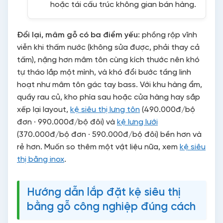
hoặc tái cấu trúc không gian bán hàng.
Đổi lại, mâm gỗ có ba điểm yếu:
phồng rộp vĩnh
viễn khi thấm nước (không sửa được, phải thay cả
tấm), nặng hơn mâm tôn cùng kích thước nên khó
tự tháo lắp một mình, và khó đổi bước tầng linh
hoạt như mâm tôn gác tay bass. Với khu hàng ẩm,
quầy rau củ, kho phía sau hoặc cửa hàng hay sắp
xếp lại layout,
kệ siêu thị lưng tôn
(490.000đ/bộ
đơn · 990.000đ/bộ đôi) và
kệ lưng lưới
(370.000đ/bộ đơn · 590.000đ/bộ đôi) bền hơn và
rẻ hơn. Muốn so thêm một vật liệu nữa, xem
kệ siêu
thị bằng inox
.
Hướng dẫn lắp đặt kệ siêu thị
bằng gỗ công nghiệp đúng cách