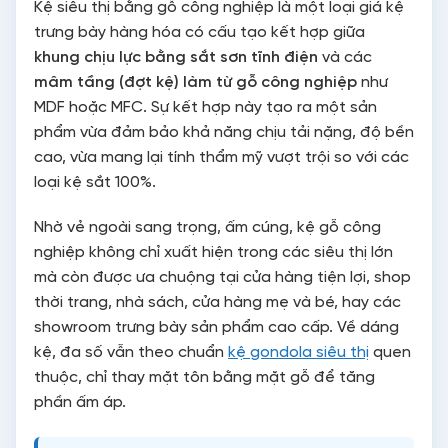
Kệ siêu thị bằng gỗ công nghiệp là một loại giá kệ
trưng bày hàng hóa có cấu tạo kết hợp giữa
khung chịu lực bằng sắt sơn tĩnh điện
và các
mâm tầng (đợt kệ) làm từ gỗ công nghiệp
như
MDF hoặc MFC. Sự kết hợp này tạo ra một sản
phẩm vừa đảm bảo khả năng chịu tải nặng, độ bền
cao, vừa mang lại tính thẩm mỹ vượt trội so với các
loại kệ sắt 100%.
Nhờ vẻ ngoài sang trọng, ấm cúng, kệ gỗ công
nghiệp không chỉ xuất hiện trong các siêu thị lớn
mà còn được ưa chuộng tại cửa hàng tiện lợi, shop
thời trang, nhà sách, cửa hàng mẹ và bé, hay các
showroom trưng bày sản phẩm cao cấp. Về dáng
kệ, đa số vẫn theo chuẩn
kệ gondola siêu thị
quen
thuộc, chỉ thay mặt tôn bằng mặt gỗ để tăng
phần ấm áp.