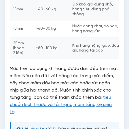
Đồ khô, gia dụng nhỏ,
15mm
~40–60 kg
hàng tiêu dùng phổ
thông
Nước đóng chai, đồ hộp,
18mm
~60–80 kg
hàng nặng vừa
25mm
Khu hàng nặng, gạo, dầu
(hoặc
~80–100 kg
ăn, hàng tải cao
2 lớp)
Mức trên áp dụng khi hàng được dàn đều trên mặt
mâm. Nếu cần đặt vật nặng tập trung một điểm,
hãy chọn mâm dày hơn một cấp hoặc rút ngắn
nhịp giữa hai thanh đỡ. Muốn tính chính xác cho
từng tầng, bạn có thể tham khảo thêm bài
tiêu
chuẩn kích thước và tải trọng mâm tầng kệ siêu
thị
.