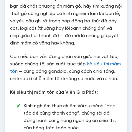
bạn đã chốt phương án mâm gỗ, hãy tìm xưởng nội
thất gỗ công nghiệp có kinh nghiệm làm kệ bán lẻ,
và yêu cầu ghi rõ trong hợp đồng ba thứ: độ dày
cốt, loại cốt (thường hay lõi xanh chống ẩm) và
nhịp giữa hai thanh đỡ — đó mới là những gì quyết
định mâm có võng hay không.
Còn nếu bạn vẫn đang phân vân giữa hai vật liệu,
xưởng chúng tôi sản xuất trực tiếp
kệ siêu thị mâm
tôn
— cùng dáng gondola, cùng cách chia tầng,
chỉ khác ở chỗ mâm tôn không sợ nước và rẻ hơn:
Kệ siêu thị mâm tôn của Viên Gia Phát:
Kinh nghiệm thực chiến:
Với sứ mệnh “Hợp
tác để cùng thành công”, chúng tôi đã
đồng hành cùng hàng ngàn dự án siêu thị,
cửa hàng trên toàn quốc.