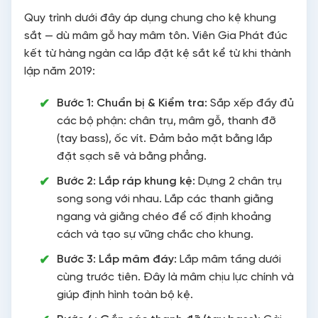
Quy trình dưới đây áp dụng chung cho kệ khung
sắt — dù mâm gỗ hay mâm tôn. Viên Gia Phát đúc
kết từ hàng ngàn ca lắp đặt kệ sắt kể từ khi thành
lập năm 2019:
Bước 1: Chuẩn bị & Kiểm tra:
Sắp xếp đầy đủ
các bộ phận: chân trụ, mâm gỗ, thanh đỡ
(tay bass), ốc vít. Đảm bảo mặt bằng lắp
đặt sạch sẽ và bằng phẳng.
Bước 2: Lắp ráp khung kệ:
Dựng 2 chân trụ
song song với nhau. Lắp các thanh giằng
ngang và giằng chéo để cố định khoảng
cách và tạo sự vững chắc cho khung.
Bước 3: Lắp mâm đáy:
Lắp mâm tầng dưới
cùng trước tiên. Đây là mâm chịu lực chính và
giúp định hình toàn bộ kệ.