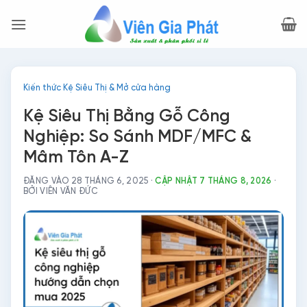
Bỏ
qua
nội
dung
Kiến thức Kệ Siêu Thị & Mở cửa hàng
Kệ Siêu Thị Bằng Gỗ Công
Nghiệp: So Sánh MDF/MFC &
Mâm Tôn A-Z
ĐĂNG VÀO 28 THÁNG 6, 2025
·
CẬP NHẬT 7 THÁNG 8, 2026
·
BỞI VIÊN VĂN ĐỨC