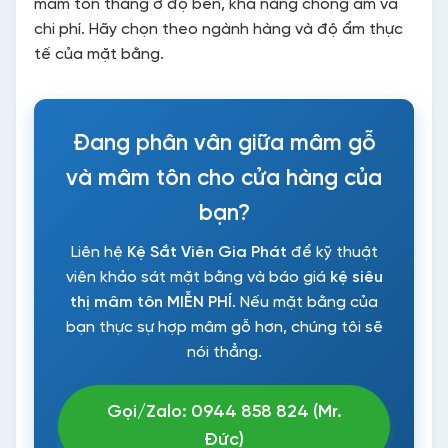
mâm tôn thắng ở độ bền, khả năng chống ẩm và
chi phí. Hãy chọn theo ngành hàng và độ ẩm thực
tế của mặt bằng.
Đang phân vân giữa mâm gỗ
và mâm tôn cho cửa hàng của
bạn?
Liên hệ
Kệ Sắt Viên Gia Phát
để kỹ thuật
viên khảo sát mặt bằng và báo giá
kệ siêu
thị mâm tôn
MIỄN PHÍ
. Nếu mặt bằng của
bạn thực sự hợp mâm gỗ hơn, chúng tôi sẽ
nói thẳng.
Gọi/Zalo: 0944 858 824 (Mr.
Đức)