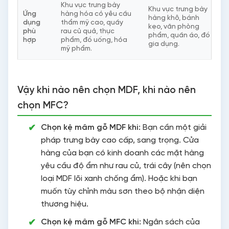
Khu vực trưng bày
Khu vực trưng bày
Ứng
hàng hóa có yêu cầu
hàng khô, bánh
dụng
thẩm mỹ cao, quầy
kẹo, văn phòng
phù
rau củ quả, thực
phẩm, quần áo, đồ
hợp
phẩm, đồ uống, hóa
gia dụng.
mỹ phẩm.
Vậy khi nào nên chọn MDF, khi nào nên
chọn MFC?
Chọn kệ mâm gỗ MDF khi:
Bạn cần một giải
pháp trưng bày cao cấp, sang trọng. Cửa
hàng của bạn có kinh doanh các mặt hàng
yêu cầu độ ẩm như rau củ, trái cây (nên chọn
loại MDF lõi xanh chống ẩm). Hoặc khi bạn
muốn tùy chỉnh màu sơn theo bộ nhận diện
thương hiệu.
Chọn kệ mâm gỗ MFC khi:
Ngân sách của