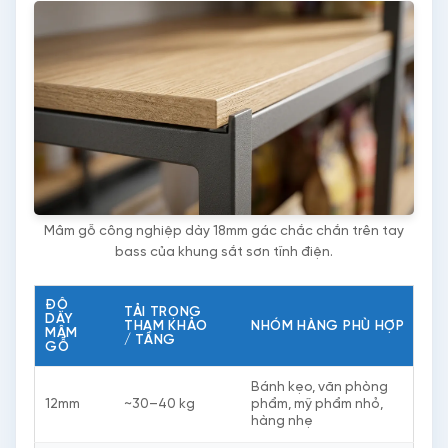
Mâm gỗ công nghiệp dày 18mm gác chắc chắn trên tay
bass của khung sắt sơn tĩnh điện.
ĐỘ
TẢI TRỌNG
DÀY
THAM KHẢO
NHÓM HÀNG PHÙ HỢP
MÂM
/ TẦNG
GỖ
Bánh kẹo, văn phòng
12mm
~30–40 kg
phẩm, mỹ phẩm nhỏ,
hàng nhẹ