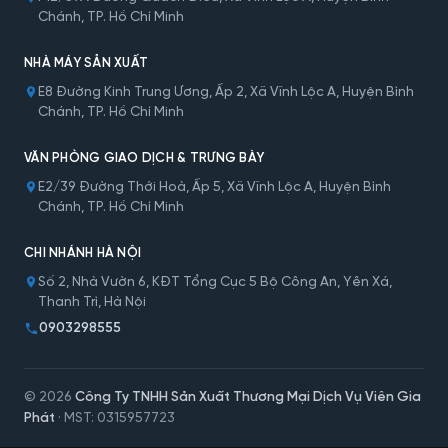
Chánh, TP. Hồ Chí Minh
NHÀ MÁY SẢN XUẤT
E8 Đường Kinh Trung Ương, Ấp 2, Xã Vĩnh Lộc A, Huyện Bình
Chánh, TP. Hồ Chí Minh
VĂN PHÒNG GIAO DỊCH & TRƯNG BÀY
E2/39 Đường Thới Hoà, Ấp 5, Xã Vĩnh Lộc A, Huyện Bình
Chánh, TP. Hồ Chí Minh
CHI NHÁNH HÀ NỘI
Số 2, Nhà Vườn 6, KĐT Tổng Cục 5 Bộ Công An, Yên Xá,
Thanh Trì, Hà Nội
0903298555
© 2026
Công Ty TNHH Sản Xuất Thương Mại Dịch Vụ Viên Gia
Phát
· MST: 0315957723