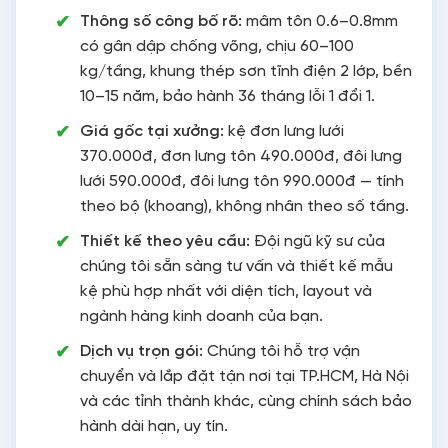
Thông số công bố rõ:
mâm tôn 0.6–0.8mm
có gân dập chống võng, chịu 60–100
kg/tầng, khung thép sơn tĩnh điện 2 lớp, bền
10–15 năm, bảo hành 36 tháng lỗi 1 đổi 1.
Giá gốc tại xưởng:
kệ đơn lưng lưới
370.000đ, đơn lưng tôn 490.000đ, đôi lưng
lưới 590.000đ, đôi lưng tôn 990.000đ — tính
theo bộ (khoang), không nhân theo số tầng.
Thiết kế theo yêu cầu:
Đội ngũ kỹ sư của
chúng tôi sẵn sàng tư vấn và thiết kế mẫu
kệ phù hợp nhất với diện tích, layout và
ngành hàng kinh doanh của bạn.
Dịch vụ trọn gói:
Chúng tôi hỗ trợ vận
chuyển và lắp đặt tận nơi tại TP.HCM, Hà Nội
và các tỉnh thành khác, cùng chính sách bảo
hành dài hạn, uy tín.