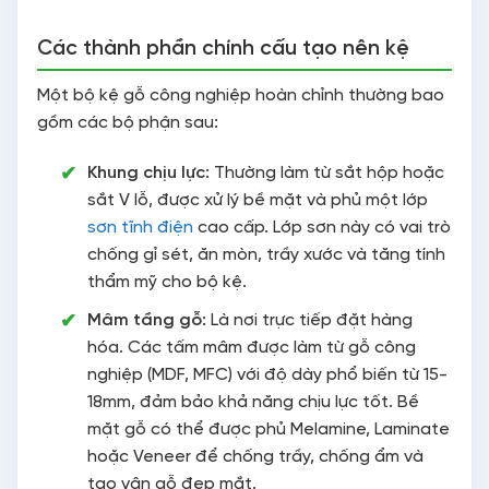
Các thành phần chính cấu tạo nên kệ
Một bộ kệ gỗ công nghiệp hoàn chỉnh thường bao
gồm các bộ phận sau:
Khung chịu lực:
Thường làm từ sắt hộp hoặc
sắt V lỗ, được xử lý bề mặt và phủ một lớp
sơn tĩnh điện
cao cấp. Lớp sơn này có vai trò
chống gỉ sét, ăn mòn, trầy xước và tăng tính
thẩm mỹ cho bộ kệ.
Mâm tầng gỗ:
Là nơi trực tiếp đặt hàng
hóa. Các tấm mâm được làm từ gỗ công
nghiệp (MDF, MFC) với độ dày phổ biến từ 15-
18mm, đảm bảo khả năng chịu lực tốt. Bề
mặt gỗ có thể được phủ Melamine, Laminate
hoặc Veneer để chống trầy, chống ẩm và
tạo vân gỗ đẹp mắt.