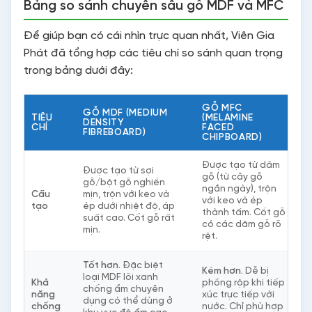
Bảng so sánh chuyên sâu gỗ MDF và MFC
Để giúp bạn có cái nhìn trực quan nhất, Viên Gia
Phát đã tổng hợp các tiêu chí so sánh quan trọng
trong bảng dưới đây:
GỖ MFC
GỖ MDF (MEDIUM
TIÊU
(MELAMINE
DENSITY
CHÍ
FACED
FIBREBOARD)
CHIPBOARD)
Được tạo từ dăm
Được tạo từ sợi
gỗ (từ cây gỗ
gỗ/bột gỗ nghiền
ngắn ngày), trộn
Cấu
mịn, trộn với keo và
với keo và ép
tạo
ép dưới nhiệt độ, áp
thành tấm. Cốt gỗ
suất cao. Cốt gỗ rất
có các dăm gỗ rõ
mịn.
rệt.
Tốt hơn.
Đặc biệt
Kém hơn.
Dễ bị
loại MDF lõi xanh
Khả
phồng rộp khi tiếp
chống ẩm chuyên
năng
xúc trực tiếp với
dụng có thể dùng ở
chống
nước. Chỉ phù hợp