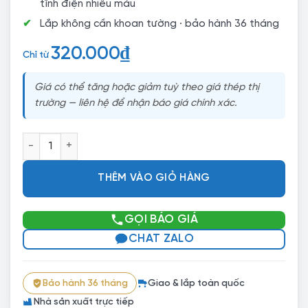
tĩnh điện nhiều màu
Lắp không cần khoan tường · bảo hành 36 tháng
320.000
₫
Chỉ từ
Giá có thể tăng hoặc giảm tuỳ theo giá thép thị
trường — liên hệ để nhận báo giá chính xác.
Kệ Sắt V Lỗ Lắp Ghép Cho Cửa Hàng Tạp Hóa – 3–6 Tầng, 
THÊM VÀO GIỎ HÀNG
GỌI BÁO GIÁ
CHAT ZALO
Bảo hành 36 tháng
Giao & lắp toàn quốc
Nhà sản xuất trực tiếp