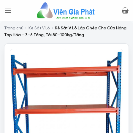
Bỏ
qua
nội
dung
Trang chủ
›
Kệ Sắt V Lỗ
›
Kệ Sắt V Lỗ Lắp Ghép Cho Cửa Hàng
Tạp Hóa – 3–6 Tầng, Tải 80–100kg/Tầng