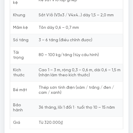
kệ
Khung
Sắt V lỗ (V3x3 / V4x4…) dày 1,5 – 2,0 mm
Mâm kệ
Tôn dày 0,6 – 0,7 mm
Số tầng
3 – 6 tầng (điều chỉnh được)
Tải
80 – 100 kg/tầng (tùy cấu hình)
trọng
Kích
Cao 1 – 3 m, rộng 0,3 – 0,6 m, dài 0,6 – 1,5 m
thước
(nhận làm theo kích thước)
Thép sơn tĩnh điện (xám / trắng / đen /
Bề mặt
cam / xanh)
Bảo
36 tháng, lỗi 1 đổi 1 · tuổi thọ 10 – 15 năm
hành
Giá
Từ 320.000₫