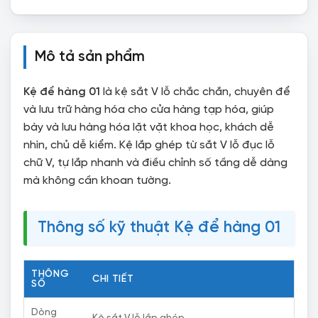
Mô tả sản phẩm
Kệ để hàng 01
là kệ sắt V lỗ chắc chắn, chuyên để
và lưu trữ hàng hóa cho cửa hàng tạp hóa, giúp
bày và lưu hàng hóa lặt vặt khoa học, khách dễ
nhìn, chủ dễ kiểm. Kệ lắp ghép từ sắt V lỗ đục lỗ
chữ V, tự lắp nhanh và điều chỉnh số tầng dễ dàng
mà không cần khoan tường.
Thông số kỹ thuật Kệ để hàng 01
THÔNG
CHI TIẾT
SỐ
Dòng
Kệ sắt V lỗ lắp ghép