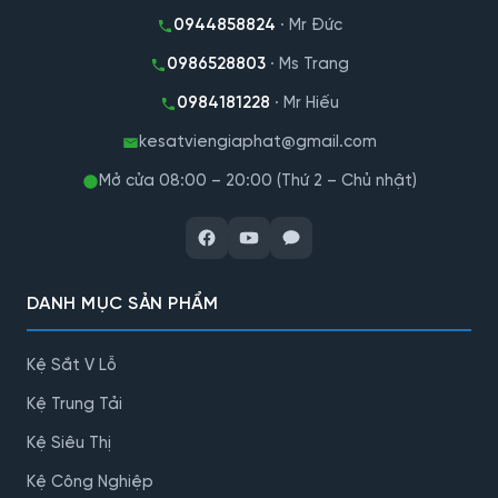
0944858824
· Mr Đức
0986528803
· Ms Trang
0984181228
· Mr Hiếu
kesatviengiaphat@gmail.com
Mở cửa 08:00 – 20:00 (Thứ 2 – Chủ nhật)
DANH MỤC SẢN PHẨM
Kệ Sắt V Lỗ
Kệ Trung Tải
Kệ Siêu Thị
Kệ Công Nghiệp