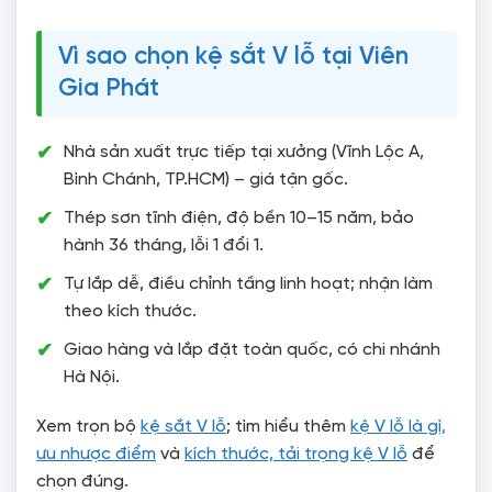
Vì sao chọn kệ sắt V lỗ tại Viên
Gia Phát
Nhà sản xuất trực tiếp tại xưởng (Vĩnh Lộc A,
Bình Chánh, TP.HCM) – giá tận gốc.
Thép sơn tĩnh điện, độ bền 10–15 năm, bảo
hành 36 tháng, lỗi 1 đổi 1.
Tự lắp dễ, điều chỉnh tầng linh hoạt; nhận làm
theo kích thước.
Giao hàng và lắp đặt toàn quốc, có chi nhánh
Hà Nội.
Xem trọn bộ
kệ sắt V lỗ
; tìm hiểu thêm
kệ V lỗ là gì,
ưu nhược điểm
và
kích thước, tải trọng kệ V lỗ
để
chọn đúng.