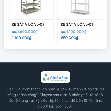
KỆ SẮT V LỖ VL-07
KỆ SẮT V LỖ VL-01
Giá
Giá
1.600.000
₫
1.100.000
₫
Chỉ từ
Chỉ từ
Giá
gốc
Giá
gốc
1.100.000
₫
850.000
₫
hiện
là:
hiện
là:
tại
1.600.000₫.
tại
1.100.000₫.
là:
là:
1.100.000₫.
850.000₫.
Viên Gia Phát thành lập năm 2019 — sứ mệnh “Hợp tác để
cùng thành công”. Chuyên sản xuất & phân phối kệ sắt V
lỗ, kệ trung tải, kệ siêu thị, tủ hồ sơ; độ bền 10–15 năm,
giao & lắp toàn quốc.