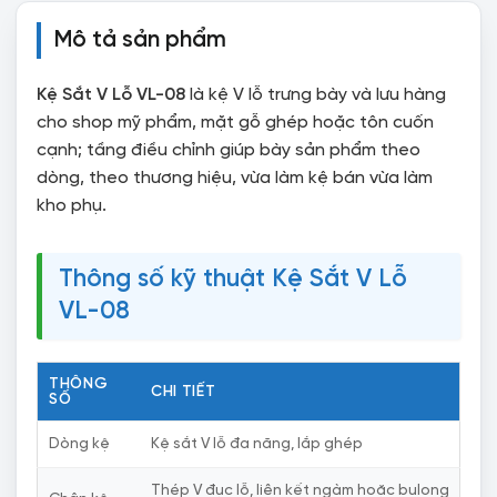
Mô tả sản phẩm
Kệ Sắt V Lỗ VL-08
là kệ V lỗ trưng bày và lưu hàng
cho shop mỹ phẩm, mặt gỗ ghép hoặc tôn cuốn
cạnh; tầng điều chỉnh giúp bày sản phẩm theo
dòng, theo thương hiệu, vừa làm kệ bán vừa làm
kho phụ.
Thông số kỹ thuật Kệ Sắt V Lỗ
VL-08
THÔNG
CHI TIẾT
SỐ
Dòng kệ
Kệ sắt V lỗ đa năng, lắp ghép
Thép V đục lỗ, liên kết ngàm hoặc bulong