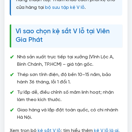
cửa hàng tại
bộ sưu tập kệ V lỗ
.
Vì sao chọn kệ sắt V lỗ tại Viên
Gia Phát
Nhà sản xuất trực tiếp tại xưởng (Vĩnh Lộc A,
Bình Chánh, TP.HCM) – giá tận gốc.
Thép sơn tĩnh điện, độ bền 10–15 năm, bảo
hành 36 tháng, lỗi 1 đổi 1.
Tự lắp dễ, điều chỉnh số mâm linh hoạt; nhận
làm theo kích thước.
Giao hàng và lắp đặt toàn quốc, có chi nhánh
Hà Nội.
Xem trọn bộ
kệ sắt V lỗ
; tìm hiểu thêm
kệ V lỗ là gì,