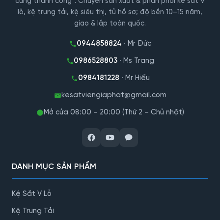
cùng thành công”. Chuyên sản xuất & phân phối kệ sắt V
lỗ, kệ trung tải, kệ siêu thị, tủ hồ sơ; độ bền 10–15 năm,
giao & lắp toàn quốc.
0944858824
· Mr Đức
0986528803
· Ms Trang
0984181228
· Mr Hiếu
kesatviengiaphat@gmail.com
Mở cửa 08:00 – 20:00 (Thứ 2 – Chủ nhật)
DANH MỤC SẢN PHẨM
Kệ Sắt V Lỗ
Kệ Trung Tải