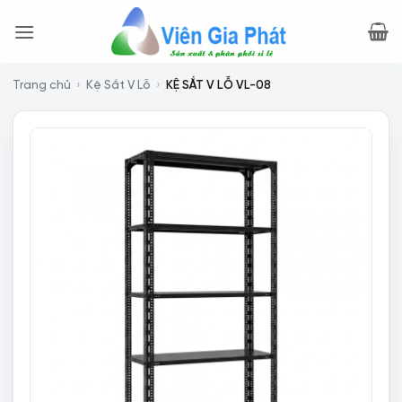
Bỏ
qua
nội
dung
Trang chủ
›
Kệ Sắt V Lỗ
›
KỆ SẮT V LỖ VL-08