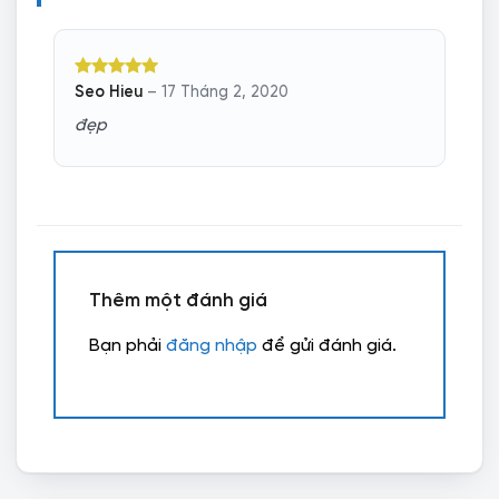
Được xếp
Seo Hieu
–
17 Tháng 2, 2020
hạng
5
5
sao
đẹp
Thêm một đánh giá
Bạn phải
đăng nhập
để gửi đánh giá.