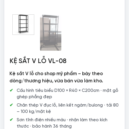
KỆ SẮT V LỖ VL-08
Kệ sắt V lỗ cho shop mỹ phẩm – bày theo
dòng/thương hiệu, vừa bán vừa làm kho.
Cấu hình tiêu biểu D100 × R40 × C200cm · mặt gỗ
ghép phẳng đẹp
Chân thép V đục lỗ, liên kết ngàm/bulong · tải 80
– 100 kg/mặt kệ
Sơn tĩnh điện nhiều màu · nhận làm theo kích
thước · bảo hành 36 tháng