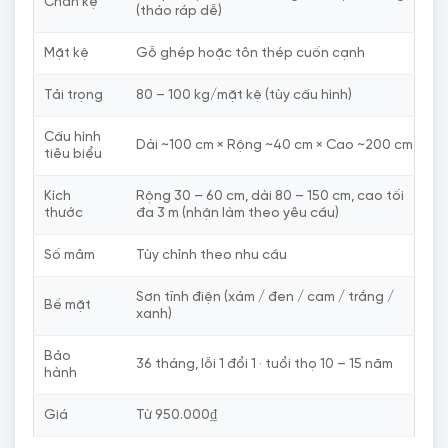
Chân kệ
(tháo ráp dễ)
Mặt kệ
Gỗ ghép hoặc tôn thép cuốn cạnh
Tải trọng
80 – 100 kg/mặt kệ (tùy cấu hình)
Cấu hình
Dài ~100 cm × Rộng ~40 cm × Cao ~200 cm
tiêu biểu
Kích
Rộng 30 – 60 cm, dài 80 – 150 cm, cao tối
thước
đa 3 m (nhận làm theo yêu cầu)
Số mâm
Tùy chỉnh theo nhu cầu
Sơn tĩnh điện (xám / đen / cam / trắng /
Bề mặt
xanh)
Bảo
36 tháng, lỗi 1 đổi 1 · tuổi thọ 10 – 15 năm
hành
Giá
Từ 950.000₫