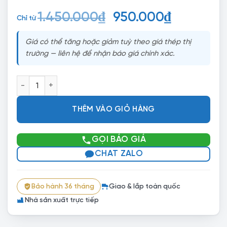
Giá
Giá
1.450.000
₫
950.000
₫
Chỉ từ
gốc
hiện
Giá có thể tăng hoặc giảm tuỳ theo giá thép thị
là:
tại
trường — liên hệ để nhận báo giá chính xác.
1.450.000₫.
là:
950.000₫
KỆ SẮT V LỖ VL-08 số lượng
THÊM VÀO GIỎ HÀNG
GỌI BÁO GIÁ
CHAT ZALO
Bảo hành 36 tháng
Giao & lắp toàn quốc
Nhà sản xuất trực tiếp