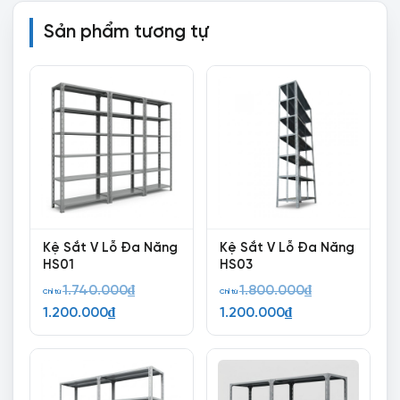
Sản phẩm tương tự
Kệ Sắt V Lỗ Đa Năng
Kệ Sắt V Lỗ Đa Năng
HS01
HS03
Giá
Giá
1.740.000
₫
1.800.000
₫
Chỉ từ
Chỉ từ
Giá
gốc
Giá
gốc
1.200.000
₫
1.200.000
₫
hiện
là:
hiện
là:
tại
1.740.000₫.
tại
1.800.000₫.
là:
là: