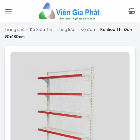
Bỏ
qua
nội
dung
Trang chủ
›
Kệ Siêu Thị
›
Lưng lưới
›
Kệ đơn
›
Kệ Siêu Thị Đơn
90x180cm