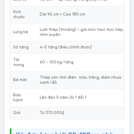
Kích
Dài 90 cm × Cao 180 cm
thước
Lưới thép (thoáng) – gài móc treo trực tiếp,
Lưng kệ
nhìn xuyên
Số tầng
4-5 tầng (điều chỉnh được)
Tải
60 – 100 kg/tầng
trọng
Thép sơn tĩnh điện · màu trắng, diềm nhựa
Bề mặt
xanh/đỏ
Bảo
Lên đến 5 năm, lỗi 1 đổi 1
hành
Giá
Từ 370.000₫