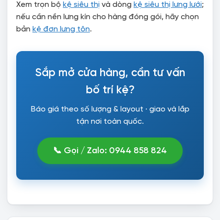
Xem trọn bộ
kệ siêu thị
và dòng
kệ siêu thị lưng lưới
;
nếu cần nền lưng kín cho hàng đóng gói, hãy chọn
bản
kệ đơn lưng tôn
.
Sắp mở cửa hàng, cần tư vấn
bố trí kệ?
Báo giá theo số lượng & layout · giao và lắp
tận nơi toàn quốc.
📞 Gọi / Zalo: 0944 858 824