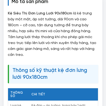
Mô tả sản phẩm
Kệ Siêu Thị Đơn Lưng Lưới 90x180cm
là kệ trưng
bày một mặt, áp sát tường, dài 90cm và cao
180cm – cỡ cao, tận dụng tường để trưng bày
nhiều, hợp siêu thị mini và cửa hàng đông hàng.
Tấm lưng lưới thép thoáng khí cho phép gài móc
treo trực tiếp lên lưới và nhìn xuyên thấy hàng, tạo
cảm giác gian hàng mở, sáng và rất hợp với hàng
cần treo.
Thông số kỹ thuật kệ đơn lưng
lưới 90x180cm
THÔNG
CHI TIẾT
SỐ
Loại kệ
Kệ đơn – áp tường, trưng bày 1 mặt