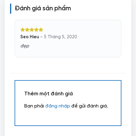
Đánh giá sản phẩm
Được xếp
Seo Hieu
–
5 Tháng 5, 2020
hạng
5
5
sao
đẹp
Thêm một đánh giá
Bạn phải
đăng nhập
để gửi đánh giá.