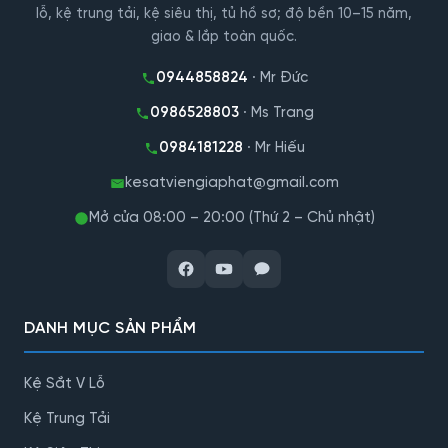
lỗ, kệ trung tải, kệ siêu thị, tủ hồ sơ; độ bền 10–15 năm,
giao & lắp toàn quốc.
0944858824
· Mr Đức
0986528803
· Ms Trang
0984181228
· Mr Hiếu
kesatviengiaphat@gmail.com
Mở cửa 08:00 – 20:00 (Thứ 2 – Chủ nhật)
DANH MỤC SẢN PHẨM
Kệ Sắt V Lỗ
Kệ Trung Tải