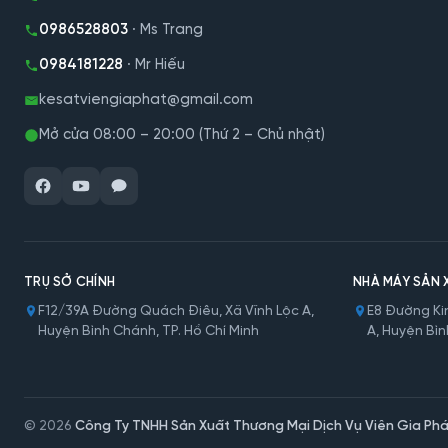
0986528803
· Ms Trang
0984181228
· Mr Hiếu
kesatviengiaphat@gmail.com
Mở cửa 08:00 – 20:00 (Thứ 2 – Chủ nhật)
TRỤ SỞ CHÍNH
NHÀ MÁY SẢN 
F12/39A Đường Quách Điêu, Xã Vĩnh Lộc A,
E8 Đường Kin
Huyện Bình Chánh, TP. Hồ Chí Minh
A, Huyện Bìn
© 2026
Công Ty TNHH Sản Xuất Thương Mại Dịch Vụ Viên Gia Phá