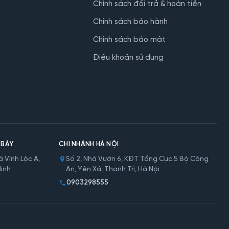
Chính sách đổi trả & hoàn tiền
Chính sách bảo hành
Chính sách bảo mật
Điều khoản sử dụng
 BÀY
CHI NHÁNH HÀ NỘI
 Vĩnh Lộc A,
Số 2, Nhà Vườn 6, KĐT Tổng Cục 5 Bộ Công
Minh
An, Yên Xá, Thanh Trì, Hà Nội
0903298555