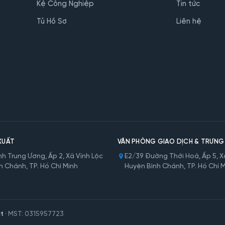
Kệ Công Nghiệp
Tin tức
Tủ Hồ Sơ
Liên hệ
XUẤT
VĂN PHÒNG GIAO DỊCH & TRƯNG
h Trung Ương, Ấp 2, Xã Vĩnh Lộc
E2/39 Đường Thới Hoà, Ấp 5, Xã
h Chánh, TP. Hồ Chí Minh
Huyện Bình Chánh, TP. Hồ Chí 
t
· MST: 0315957723