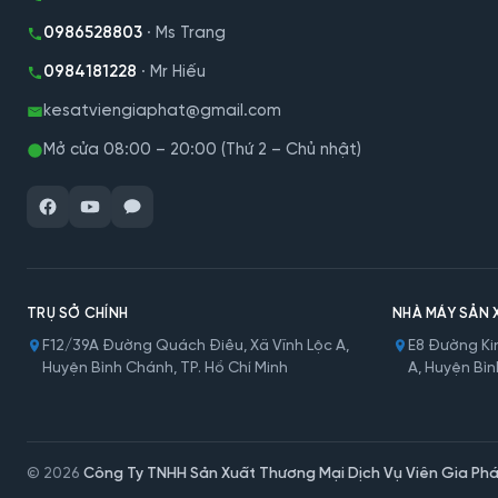
0986528803
· Ms Trang
0984181228
· Mr Hiếu
kesatviengiaphat@gmail.com
Mở cửa 08:00 – 20:00 (Thứ 2 – Chủ nhật)
TRỤ SỞ CHÍNH
NHÀ MÁY SẢN 
F12/39A Đường Quách Điêu, Xã Vĩnh Lộc A,
E8 Đường Kin
Huyện Bình Chánh, TP. Hồ Chí Minh
A, Huyện Bìn
© 2026
Công Ty TNHH Sản Xuất Thương Mại Dịch Vụ Viên Gia Phá