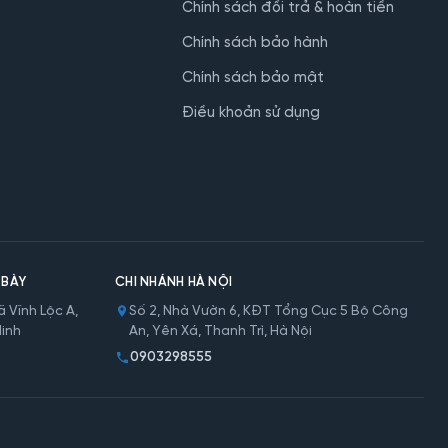
Chính sách đổi trả & hoàn tiền
Chính sách bảo hành
Chính sách bảo mật
Điều khoản sử dụng
 BÀY
CHI NHÁNH HÀ NỘI
 Vĩnh Lộc A,
Số 2, Nhà Vườn 6, KĐT Tổng Cục 5 Bộ Công
Minh
An, Yên Xá, Thanh Trì, Hà Nội
0903298555