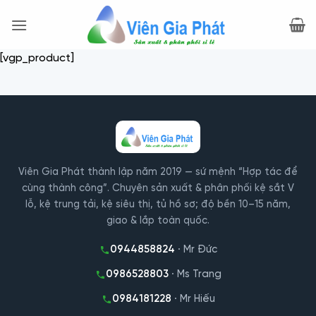
Bỏ
qua
nội
[vgp_product]
dung
Viên Gia Phát thành lập năm 2019 — sứ mệnh “Hợp tác để
cùng thành công”. Chuyên sản xuất & phân phối kệ sắt V
lỗ, kệ trung tải, kệ siêu thị, tủ hồ sơ; độ bền 10–15 năm,
giao & lắp toàn quốc.
0944858824
· Mr Đức
0986528803
· Ms Trang
0984181228
· Mr Hiếu