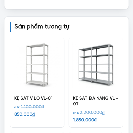
Sản phẩm tương tự
KỆ SẮT V LỖ VL-01
KỆ SẮT ĐA NĂNG VL -
07
Giá
1.100.000
₫
Chỉ từ
Giá
2.200.000
₫
Giá
gốc
Chỉ từ
850.000
₫
Giá
gốc
1.850.000
₫
hiện
là:
hiện
là:
tại
1.100.000₫.