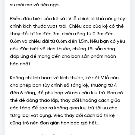
sự mới mẻ và tiện nghi.
Điểm đặc biệt của kệ sắt V lỗ chính là khả năng tùy
chỉnh kích thước vượt trội. Chiều cao của kệ có thể
thay đổi từ 1m đến 3m, chiều rộng từ 0.3m đến
0.6m và chiều dài từ 0.6m đến 1.5m. Nếu bạn có yêu
cầu đặc biệt về kích thước, chúng tôi sẵn sàng
đáp ứng để mang đến cho bạn sản phẩm hoàn
hảo nhất.
Không chỉ linh hoạt về kích thước, kệ sắt V lỗ còn
cho phép bạn tùy chỉnh số tầng kệ, thường từ 4
đến 6 tầng, để phù hợp với nhu cầu lưu trữ. Bạn có
thể dễ dàng tháo lắp, thay đổi khoảng cách giữa
các tầng để tạo ra không gian lưu trữ tối ưu cho
từng loại vật dụng. Việc thay đổi cách bố trí kệ
cũng trở nên đơn giản hơn bao giờ hết.