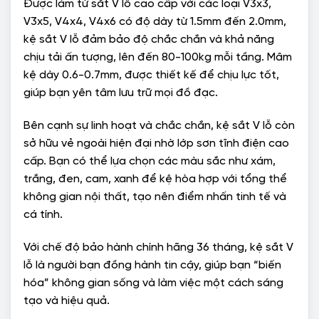
Được làm từ sắt V lỗ cao cấp với các loại V3x3,
V3x5, V4x4, V4x6 có độ dày từ 1.5mm đến 2.0mm,
kệ sắt V lỗ đảm bảo độ chắc chắn và khả năng
chịu tải ấn tượng, lên đến 80-100kg mỗi tầng. Mâm
kệ dày 0.6-0.7mm, được thiết kế để chịu lực tốt,
giúp bạn yên tâm lưu trữ mọi đồ đạc.
Bên cạnh sự linh hoạt và chắc chắn, kệ sắt V lỗ còn
sở hữu vẻ ngoài hiện đại nhờ lớp sơn tĩnh điện cao
cấp. Bạn có thể lựa chọn các màu sắc như xám,
trắng, đen, cam, xanh để kệ hòa hợp với tổng thể
không gian nội thất, tạo nên điểm nhấn tinh tế và
cá tính.
Với chế độ bảo hành chính hãng 36 tháng, kệ sắt V
lỗ là người bạn đồng hành tin cậy, giúp bạn “biến
hóa” không gian sống và làm việc một cách sáng
tạo và hiệu quả.