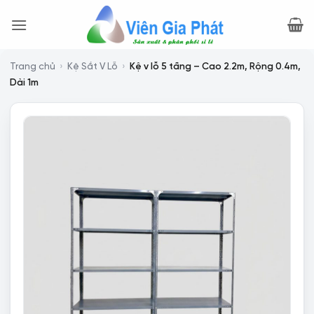
Bỏ
qua
nội
dung
Trang chủ
›
Kệ Sắt V Lỗ
›
Kệ v lỗ 5 tầng – Cao 2.2m, Rộng 0.4m,
Dài 1m