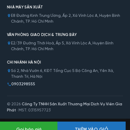
NHÀ MÁY SẢN XUẤT
E8 Đường Kinh Trung Ương, Ấp 2, Xã Vĩnh Lộc A, Huyện Bình
Chánh, TP. Hồ Chí Minh
VĂN PHÒNG GIAO DỊCH & TRƯNG BÀY
E2/39 Đường Thới Hoà, Ấp 5, Xã Vĩnh Lộc A, Huyện Bình
Chánh, TP. Hồ Chí Minh
CHI NHÁNH HÀ NỘI
Số 2, Nhà Vườn 6, KĐT Tổng Cục 5 Bộ Công An, Yên Xá,
Thanh Trì, Hà Nội
0903298555
© 2026
Công Ty TNHH Sản Xuất Thương Mại Dịch Vụ Viên Gia
Phát
· MST: 0315957723
Gọi báo giá
THÊM VÀO GIỎ