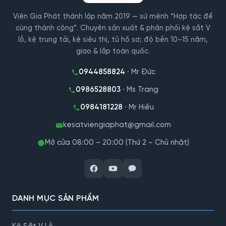
Viên Gia Phát thành lập năm 2019 — sứ mệnh “Hợp tác để
cùng thành công”. Chuyên sản xuất & phân phối kệ sắt V
lỗ, kệ trung tải, kệ siêu thị, tủ hồ sơ; độ bền 10–15 năm,
giao & lắp toàn quốc.
0944858824
· Mr Đức
0986528803
· Ms Trang
0984181228
· Mr Hiếu
kesatviengiaphat@gmail.com
Mở cửa 08:00 – 20:00 (Thứ 2 – Chủ nhật)
DANH MỤC SẢN PHẨM