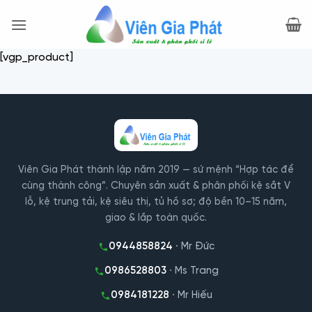
Bỏ
qua
nội
[vgp_product]
dung
Viên Gia Phát thành lập năm 2019 — sứ mệnh “Hợp tác để
cùng thành công”. Chuyên sản xuất & phân phối kệ sắt V
lỗ, kệ trung tải, kệ siêu thị, tủ hồ sơ; độ bền 10–15 năm,
giao & lắp toàn quốc.
0944858824
· Mr Đức
0986528803
· Ms Trang
0984181228
· Mr Hiếu