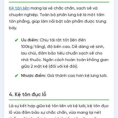
Kệ tôn liền
mang lại vẻ chắc chắn, sạch sẽ và
chuyên nghiệp. Toàn bộ phần lưng kệ là một tấm
tôn phẳng, giúp làm nổi bật sản phẩm được trưng
bày.
Ưu điểm:
Chịu tải rất tốt (lên đến
100kg/tầng), độ bền cao. Dễ dàng vệ sinh,
lau chùi, đảm bảo tiêu chuẩn sạch sẽ cho
nhà thuốc. Ngăn cách hoàn toàn không gian
giữa 2 mặt kệ (đối với kệ đôi).
Nhược điểm:
Giá thành cao hơn kệ lưng lưới.
4. Kệ tôn đục lỗ
Là sự kết hợp giữa kệ tôn liền và kệ lưới, kệ tôn đục
lỗ vừa đảm bảo sự chắc chắn, vừa mang lại nét