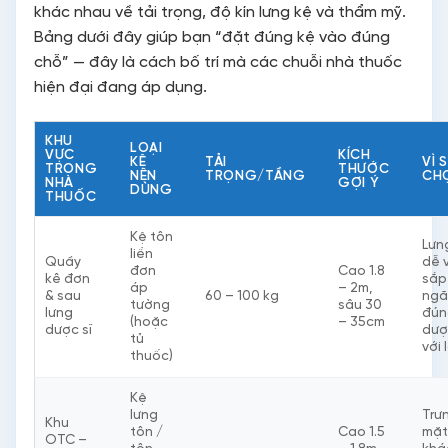
khác nhau về tải trọng, độ kín lưng kệ và thẩm mỹ.
Bảng dưới đây giúp bạn “đặt đúng kệ vào đúng
chỗ” — đây là cách bố trí mà các chuỗi nhà thuốc
hiện đại đang áp dụng.
KHU
LOẠI
VỰC
KÍCH
KỆ
TẢI
VÌ 
TRONG
THƯỚC
NÊN
TRỌNG/TẦNG
CH
NHÀ
GỢI Ý
DÙNG
THUỐC
Kệ tôn
Lưng
liền
Quầy
dễ v
đơn
Cao 1.8
kê đơn
sắp
áp
– 2m,
& sau
60 – 100 kg
ngă
tường
sâu 30
lưng
đún
(hoặc
– 35cm
dược sĩ
dượ
tủ
với 
thuốc)
Kệ
lưng
Trư
Khu
tôn /
Cao 1.5
mặt 
OTC –