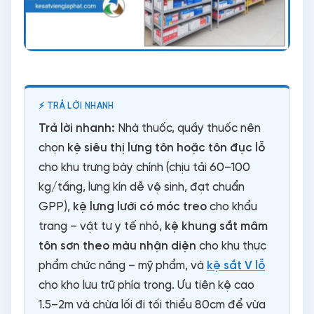
Trả lời nhanh:
Nhà thuốc, quầy thuốc nên
chọn
kệ siêu thị lưng tôn hoặc tôn đục lỗ
cho khu trưng bày chính (chịu tải 60–100
kg/tầng, lưng kín dễ vệ sinh, đạt chuẩn
GPP),
kệ lưng lưới có móc treo
cho khẩu
trang – vật tư y tế nhỏ,
kệ khung sắt mâm
tôn sơn theo màu nhận diện
cho khu thực
phẩm chức năng – mỹ phẩm, và
kệ sắt V lỗ
cho kho lưu trữ phía trong. Ưu tiên kệ cao
1.5–2m và chừa lối đi tối thiểu 80cm để vừa