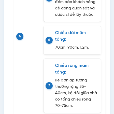
đảm bảo khách hàng
dễ dàng quan sát và
dược sĩ dễ lấy thuốc.
Chiều dài mâm
tầng:
70cm, 90cm, 1.2m.
Chiều rộng mâm
tầng:
Kệ đơn áp tường
thường rộng 35-
40cm, kệ đôi giữa nhà
có tổng chiều rộng
70-75cm.