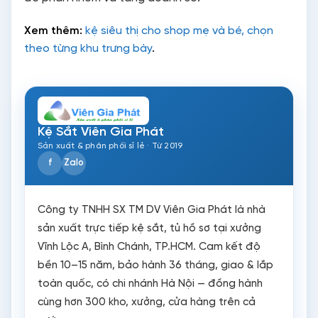
Xem thêm:
kệ siêu thị cho shop mẹ và bé, chọn
theo từng khu trưng bày
.
Kệ Sắt Viên Gia Phát
Sản xuất & phân phối sỉ lẻ · Từ 2019
f
Zalo
Công ty TNHH SX TM DV Viên Gia Phát là nhà
sản xuất trực tiếp kệ sắt, tủ hồ sơ tại xưởng
Vĩnh Lộc A, Bình Chánh, TP.HCM. Cam kết độ
bền 10–15 năm, bảo hành 36 tháng, giao & lắp
toàn quốc, có chi nhánh Hà Nội — đồng hành
cùng hơn 300 kho, xưởng, cửa hàng trên cả