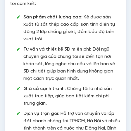
tôi cam kết:
Sản phẩm chất lượng cao:
Kệ được sản
xuất từ sắt thép cao cấp, sơn tĩnh điện tự
động 2 lớp chống gỉ sét, đảm bảo độ bền
vượt trội.
Tư vấn và thiết kế 3D miễn phí:
Đội ngũ
chuyên gia của chúng tôi sẽ đến tận nơi
khảo sát, lắng nghe nhu cầu và lên bản vẽ
3D chi tiết giúp bạn hình dung không gian
một cách trực quan nhất.
Giá cả cạnh tranh:
Chúng tôi là nhà sản
xuất trực tiếp, giúp bạn tiết kiệm chi phí
trung gian.
Dịch vụ trọn gói:
Hỗ trợ vận chuyển và lắp
đặt nhanh chóng tại TPHCM, Hà Nội và nhiều
tỉnh thành trên cả nước như Đồng Nai, Bình