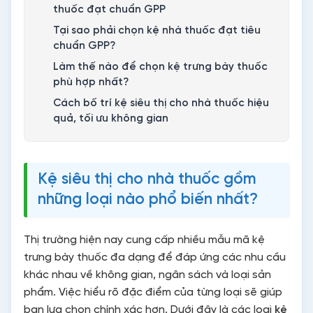
thuốc đạt chuẩn GPP
Tại sao phải chọn kệ nhà thuốc đạt tiêu
chuẩn GPP?
Làm thế nào để chọn kệ trưng bày thuốc
phù hợp nhất?
Cách bố trí kệ siêu thị cho nhà thuốc hiệu
quả, tối ưu không gian
Viên Gia Phát – Đơn vị thiết kế và thi công
kệ nhà thuốc uy tín, chuyên nghiệp
FAQ: Câu Hỏi Thường Gặp Về Kệ Nhà
Kệ siêu thị cho nhà thuốc gồm
Thuốc
những loại nào phổ biến nhất?
Thị trường hiện nay cung cấp nhiều mẫu mã kệ
trưng bày thuốc đa dạng để đáp ứng các nhu cầu
khác nhau về không gian, ngân sách và loại sản
phẩm. Việc hiểu rõ đặc điểm của từng loại sẽ giúp
bạn lựa chọn chính xác hơn. Dưới đây là các loại
kệ