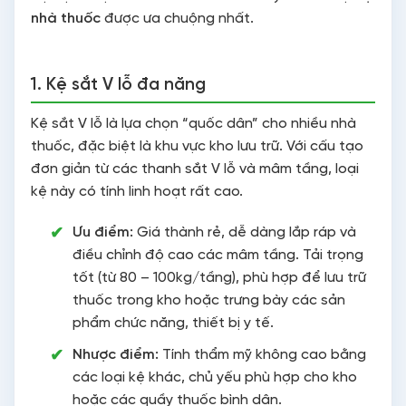
nhà thuốc
được ưa chuộng nhất.
1. Kệ sắt V lỗ đa năng
Kệ sắt V lỗ là lựa chọn “quốc dân” cho nhiều nhà
thuốc, đặc biệt là khu vực kho lưu trữ. Với cấu tạo
đơn giản từ các thanh sắt V lỗ và mâm tầng, loại
kệ này có tính linh hoạt rất cao.
Ưu điểm:
Giá thành rẻ, dễ dàng lắp ráp và
điều chỉnh độ cao các mâm tầng. Tải trọng
tốt (từ 80 – 100kg/tầng), phù hợp để lưu trữ
thuốc trong kho hoặc trưng bày các sản
phẩm chức năng, thiết bị y tế.
Nhược điểm:
Tính thẩm mỹ không cao bằng
các loại kệ khác, chủ yếu phù hợp cho kho
hoặc các quầy thuốc bình dân.