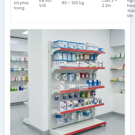
Kệ sắt
Cao 2 –
lắp 
trữ phía
80 – 100 kg
V lỗ
2.2m
hoạ
trong
thù
lớn