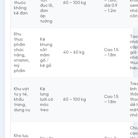
tôn
– 1.8m,
khá
thuốc
60 – 100 kg
đục lỗ,
dài 0.9
xem
không
đơn
– 1.2m
nhó
kê đơn
áp
côn
tường
Khu
Tạo
thực
Kệ
nhấ
phẩm
khung
cấp
chức
sắt
Cao 1.5
40 – 60 kg
giá 
năng,
mâm
– 1.8m
nhậ
vitamin,
gỗ /
thư
mỹ
kệ gỗ
hiệ
phẩm
Tre
Khu vật
Kệ
linh
tư y tế,
lưng
thô
Cao 1.5
khẩu
lưới có
60 – 100 kg
tho
– 1.8m
trang,
móc
dễ 
dụng cụ
treo
mặt
nhỏ
Chịu
cao,
Kho lưu