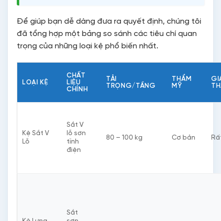
Để giúp bạn dễ dàng đưa ra quyết định, chúng tôi
đã tổng hợp một bảng so sánh các tiêu chí quan
trọng của những loại kệ phổ biến nhất.
CHẤT
TẢI
THẨM
GI
LOẠI KỆ
LIỆU
TRỌNG/TẦNG
MỸ
TH
CHÍNH
Sắt V
Kệ Sắt V
lỗ sơn
80 – 100 kg
Cơ bản
Rất
Lỗ
tĩnh
điện
Sắt