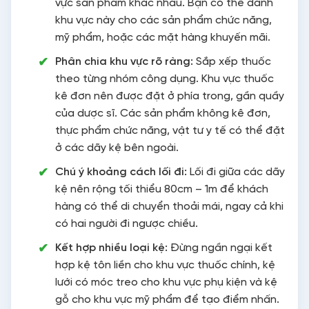
vực sản phẩm khác nhau. Bạn có thể dành
khu vực này cho các sản phẩm chức năng,
mỹ phẩm, hoặc các mặt hàng khuyến mãi.
Phân chia khu vực rõ ràng:
Sắp xếp thuốc
theo từng nhóm công dụng. Khu vực thuốc
kê đơn nên được đặt ở phía trong, gần quầy
của dược sĩ. Các sản phẩm không kê đơn,
thực phẩm chức năng, vật tư y tế có thể đặt
ở các dãy kệ bên ngoài.
Chú ý khoảng cách lối đi:
Lối đi giữa các dãy
kệ nên rộng tối thiểu 80cm – 1m để khách
hàng có thể di chuyển thoải mái, ngay cả khi
có hai người đi ngược chiều.
Kết hợp nhiều loại kệ:
Đừng ngần ngại kết
hợp kệ tôn liền cho khu vực thuốc chính, kệ
lưới có móc treo cho khu vực phụ kiện và kệ
gỗ cho khu vực mỹ phẩm để tạo điểm nhấn.