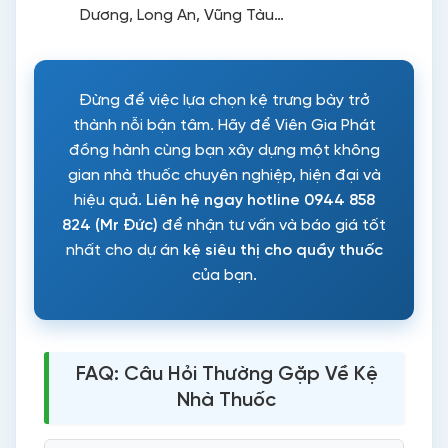
Dương, Long An, Vũng Tàu…
Đừng để việc lựa chọn kệ trưng bày trở
thành nỗi bận tâm. Hãy để Viên Gia Phát
đồng hành cùng bạn xây dựng một không
gian nhà thuốc chuyên nghiệp, hiện đại và
hiệu quả.
Liên hệ ngay hotline 0944 858
824 (Mr Đức)
để nhận tư vấn và báo giá tốt
nhất cho dự án
kệ siêu thị cho quầy thuốc
của bạn.
FAQ: Câu Hỏi Thường Gặp Về Kệ
Nhà Thuốc