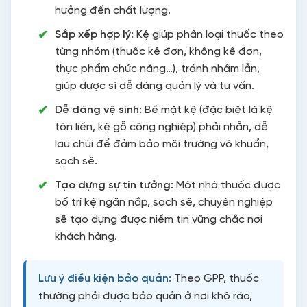
hưởng đến chất lượng.
Sắp xếp hợp lý:
Kệ giúp phân loại thuốc theo
từng nhóm (thuốc kê đơn, không kê đơn,
thực phẩm chức năng…), tránh nhầm lẫn,
giúp dược sĩ dễ dàng quản lý và tư vấn.
Dễ dàng vệ sinh:
Bề mặt kệ (đặc biệt là kệ
tôn liền, kệ gỗ công nghiệp) phải nhẵn, dễ
lau chùi để đảm bảo môi trường vô khuẩn,
sạch sẽ.
Tạo dựng sự tin tưởng:
Một nhà thuốc được
bố trí kệ ngăn nắp, sạch sẽ, chuyên nghiệp
sẽ tạo dựng được niềm tin vững chắc nơi
khách hàng.
Lưu ý điều kiện bảo quản:
Theo GPP, thuốc
thường phải được bảo quản ở nơi khô ráo,