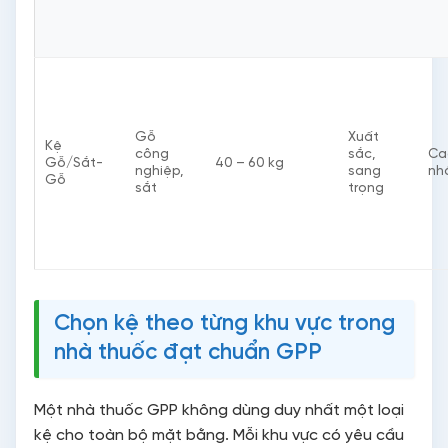
Gỗ
Xuất
Kệ
công
sắc,
Ca
Gỗ/Sắt-
40 – 60 kg
nghiệp,
sang
nh
Gỗ
sắt
trọng
Chọn kệ theo từng khu vực trong
nhà thuốc đạt chuẩn GPP
Một nhà thuốc GPP không dùng duy nhất một loại
kệ cho toàn bộ mặt bằng. Mỗi khu vực có yêu cầu