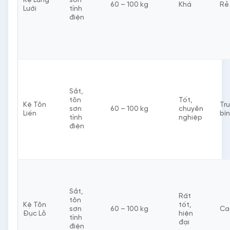
Kệ Lưng
sơn
60 – 100 kg
Khá
Rẻ
Lưới
tĩnh
điện
Sắt,
tôn
Tốt,
Kệ Tôn
Tr
sơn
60 – 100 kg
chuyên
Liền
bì
tĩnh
nghiệp
điện
Sắt,
Rất
tôn
Kệ Tôn
tốt,
sơn
60 – 100 kg
Ca
Đục Lỗ
hiện
tĩnh
đại
điện