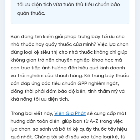
tối ưu diện tích vừa tuân thủ tiêu chuẩn bảo
quản thuốc.
Bạn đang tìm kiếm giải pháp trưng bày tối ưu cho
nhà thuốc hay quầy thuốc của mình? Việc lựa chọn
đúng loại
kệ siêu thị cho nhà thuốc
không chỉ giúp
không gian trở nên chuyên nghiệp, khoa học mà
còn trực tiếp ảnh hưởng đến hiệu quả kinh doanh
và trải nghiệm của khách hàng. Kệ trưng bày thuốc
cần đáp ứng các tiêu chuẩn GPP nghiêm ngặt,
đồng thời phải đảm bảo độ bền, tính thẩm mỹ và
khả năng tối ưu diện tích.
Trong bài viết này,
Viên Gia Phát
sẽ cung cấp một
hướng dẫn toàn diện, giúp bạn từ A-Z trong việc
lựa chọn, so sánh và bố trí
kệ quầy thuốc tây
hiệu
quả nhất. Chúng tôi sẽ đi sâu vào từng loại kệ, từ