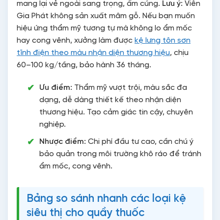
mang lại vẻ ngoài sang trọng, ấm cúng.
Lưu ý:
Viên
Gia Phát không sản xuất mâm gỗ. Nếu bạn muốn
hiệu ứng thẩm mỹ tương tự mà không lo ẩm mốc
hay cong vênh, xưởng làm được
kệ lưng tôn sơn
tĩnh điện theo màu nhận diện thương hiệu
, chịu
60–100 kg/tầng, bảo hành 36 tháng.
Ưu điểm:
Thẩm mỹ vượt trội, màu sắc đa
dạng, dễ dàng thiết kế theo nhận diện
thương hiệu. Tạo cảm giác tin cậy, chuyên
nghiệp.
Nhược điểm:
Chi phí đầu tư cao, cần chú ý
bảo quản trong môi trường khô ráo để tránh
ẩm mốc, cong vênh.
Bảng so sánh nhanh các loại kệ
siêu thị cho quầy thuốc