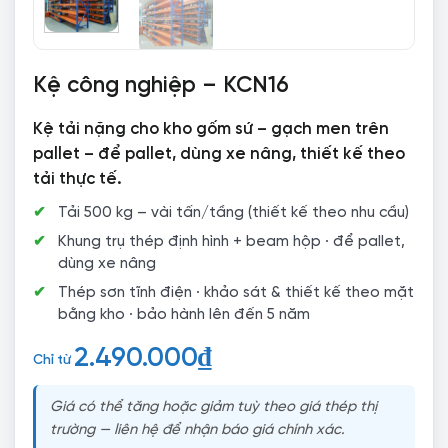
Kệ công nghiệp – KCN16
Kệ tải nặng cho kho gốm sứ – gạch men trên
pallet – để pallet, dùng xe nâng, thiết kế theo
tải thực tế.
Tải 500 kg – vài tấn/tầng (thiết kế theo nhu cầu)
Khung trụ thép định hình + beam hộp · để pallet,
dùng xe nâng
Thép sơn tĩnh điện · khảo sát & thiết kế theo mặt
bằng kho · bảo hành lên đến 5 năm
2.490.000
₫
Chỉ từ
Giá có thể tăng hoặc giảm tuỳ theo giá thép thị
trường — liên hệ để nhận báo giá chính xác.