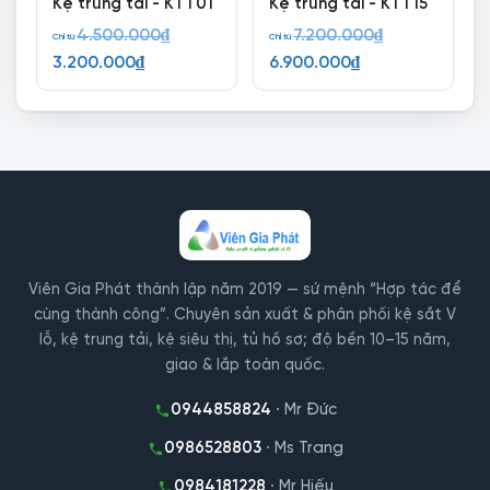
Kệ trung tải - KTT01
Kệ trung tải - KTT15
Giá
Giá
4.500.000
₫
7.200.000
₫
Chỉ từ
Chỉ từ
Giá
gốc
Giá
gốc
3.200.000
₫
6.900.000
₫
hiện
là:
hiện
là:
tại
4.500.000₫.
tại
7.200.000₫.
là:
là:
3.200.000₫.
6.900.000₫.
Viên Gia Phát thành lập năm 2019 — sứ mệnh “Hợp tác để
cùng thành công”. Chuyên sản xuất & phân phối kệ sắt V
lỗ, kệ trung tải, kệ siêu thị, tủ hồ sơ; độ bền 10–15 năm,
giao & lắp toàn quốc.
0944858824
· Mr Đức
0986528803
· Ms Trang
0984181228
· Mr Hiếu