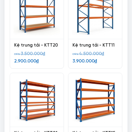
Kệ trung tải - KTT20
Kệ trung tải - KTT11
Giá
Giá
3.500.000
₫
4.500.000
₫
Chỉ từ
Chỉ từ
Giá
gốc
Giá
gốc
2.900.000
₫
3.900.000
₫
hiện
là:
hiện
là:
tại
3.500.000₫.
tại
4.500.000₫.
là:
là:
2.900.000₫.
3.900.000₫.