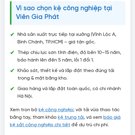
Vì sao chọn kệ công nghiệp tại
Viên Gia Phát
Nhà sản xuất trực tiếp tại xưởng (Vĩnh Lộc A,
Bình Chánh, TP.HCM) – giá tận gốc.
Thép chịu lực sơn tĩnh điện, độ bền 10–15 năm,
bảo hành lên đến 5 năm, lỗi 1 đổi 1.
Khảo sát, thiết kế và lắp đặt theo đúng tải
trọng & mặt bằng kho.
Giao hàng và lắp đặt toàn quốc, có chi nhánh
Hà Nội.
Xem trọn bộ
kệ công nghiệp
; với tải vừa thao tác
bằng tay, tham khảo
kệ trung tải
, và xem
báo giá
kệ sắt công nghiệp chi tiết
để dự trù chi phí.