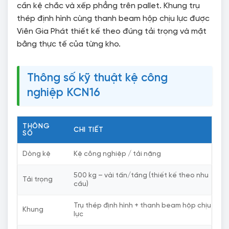
cần kệ chắc và xếp phẳng trên pallet. Khung trụ
thép định hình cùng thanh beam hộp chịu lực được
Viên Gia Phát thiết kế theo đúng tải trọng và mặt
bằng thực tế của từng kho.
Thông số kỹ thuật kệ công
nghiệp KCN16
THÔNG
CHI TIẾT
SỐ
Dòng kệ
Kệ công nghiệp / tải nặng
500 kg – vài tấn/tầng (thiết kế theo nhu
Tải trọng
cầu)
Trụ thép định hình + thanh beam hộp chịu
Khung
lực