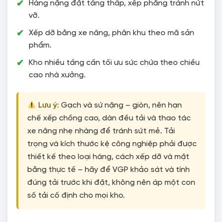
Hàng nặng đặt tầng thấp, xếp phẳng tránh nứt
vỡ.
Xếp dỡ bằng xe nâng, phân khu theo mã sản
phẩm.
Kho nhiều tầng cần tối ưu sức chứa theo chiều
cao nhà xưởng.
Lưu ý:
Gạch và sứ nặng – giòn, nên hạn
chế xếp chồng cao, dàn đều tải và thao tác
xe nâng nhẹ nhàng để tránh sứt mẻ. Tải
trọng và kích thước kệ công nghiệp phải được
thiết kế theo loại hàng, cách xếp dỡ và mặt
bằng thực tế – hãy để VGP khảo sát và tính
đúng tải trước khi đặt, không nên áp một con
số tải cố định cho mọi kho.