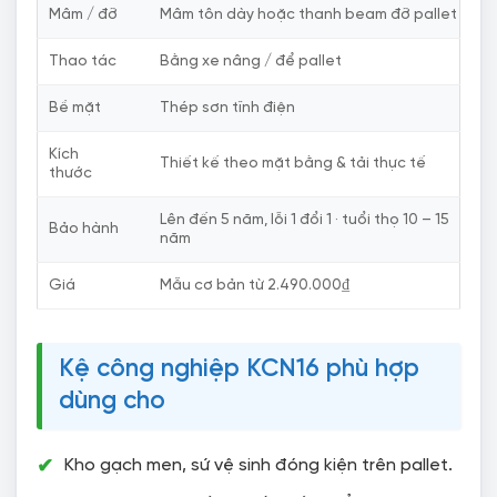
Mâm / đỡ
Mâm tôn dày hoặc thanh beam đỡ pallet
Thao tác
Bằng xe nâng / để pallet
Bề mặt
Thép sơn tĩnh điện
Kích
Thiết kế theo mặt bằng & tải thực tế
thước
Lên đến 5 năm, lỗi 1 đổi 1 · tuổi thọ 10 – 15
Bảo hành
năm
Giá
Mẫu cơ bản từ 2.490.000₫
Kệ công nghiệp KCN16 phù hợp
dùng cho
Kho gạch men, sứ vệ sinh đóng kiện trên pallet.