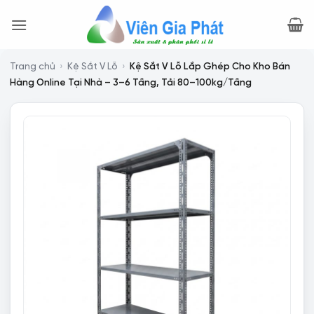
Bỏ
qua
nội
dung
Trang chủ
›
Kệ Sắt V Lỗ
›
Kệ Sắt V Lỗ Lắp Ghép Cho Kho Bán
Hàng Online Tại Nhà – 3–6 Tầng, Tải 80–100kg/Tầng