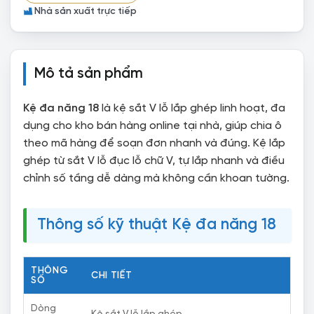
Nhà sản xuất trực tiếp
Mô tả sản phẩm
Kệ đa năng 18
là kệ sắt V lỗ lắp ghép linh hoạt, đa
dụng cho kho bán hàng online tại nhà, giúp chia ô
theo mã hàng để soạn đơn nhanh và đúng. Kệ lắp
ghép từ sắt V lỗ đục lỗ chữ V, tự lắp nhanh và điều
chỉnh số tầng dễ dàng mà không cần khoan tường.
Thông số kỹ thuật Kệ đa năng 18
THÔNG
CHI TIẾT
SỐ
Dòng
Kệ sắt V lỗ lắp ghép