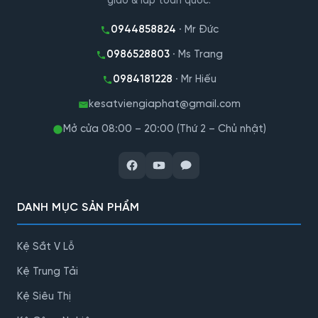
giao & lắp toàn quốc.
0944858824
· Mr Đức
0986528803
· Ms Trang
0984181228
· Mr Hiếu
kesatviengiaphat@gmail.com
Mở cửa 08:00 – 20:00 (Thứ 2 – Chủ nhật)
DANH MỤC SẢN PHẨM
Kệ Sắt V Lỗ
Kệ Trung Tải
Kệ Siêu Thị