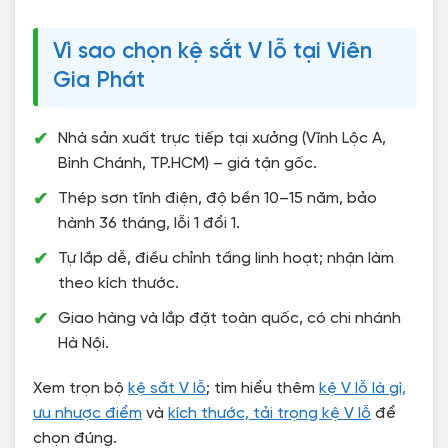
Vì sao chọn kệ sắt V lỗ tại Viên
Gia Phát
Nhà sản xuất trực tiếp tại xưởng (Vĩnh Lộc A,
Bình Chánh, TP.HCM) – giá tận gốc.
Thép sơn tĩnh điện, độ bền 10–15 năm, bảo
hành 36 tháng, lỗi 1 đổi 1.
Tự lắp dễ, điều chỉnh tầng linh hoạt; nhận làm
theo kích thước.
Giao hàng và lắp đặt toàn quốc, có chi nhánh
Hà Nội.
Xem trọn bộ
kệ sắt V lỗ
; tìm hiểu thêm
kệ V lỗ là gì,
ưu nhược điểm
và
kích thước, tải trọng kệ V lỗ
để
chọn đúng.