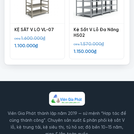
KỆ SẮT V LỖ VL-07
Kệ Sắt V Lỗ Đa Năng
HS02
Giá
1.600.000
₫
Chỉ từ
Giá
1.570.000
₫
Giá
gốc
Chỉ từ
1.100.000
₫
Giá
gốc
1.150.000
₫
hiện
là:
hiện
là:
tại
1.600.000₫.
tại
1.570.000₫.
là:
là:
1.100.000₫.
1.150.000₫.
Viên Gia Phát thành lập năm 2019 — sứ mệnh “Hợp tác để
cùng thành công”. Chuyên sản xuất & phân phối kệ sắt V
lỗ, kệ trung tải, kệ siêu thị, tủ hồ sơ; độ bền 10–15 năm,