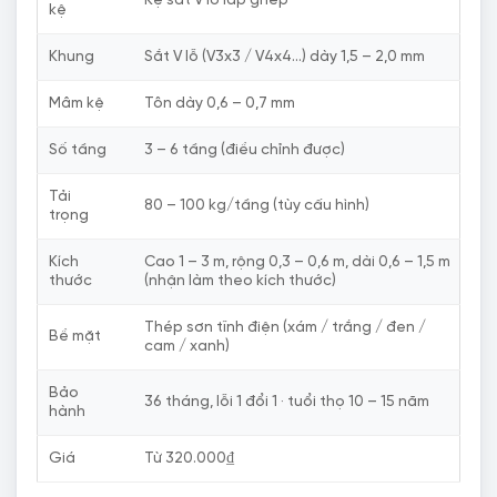
kệ
Khung
Sắt V lỗ (V3x3 / V4x4…) dày 1,5 – 2,0 mm
Mâm kệ
Tôn dày 0,6 – 0,7 mm
Số tầng
3 – 6 tầng (điều chỉnh được)
Tải
80 – 100 kg/tầng (tùy cấu hình)
trọng
Kích
Cao 1 – 3 m, rộng 0,3 – 0,6 m, dài 0,6 – 1,5 m
thước
(nhận làm theo kích thước)
Thép sơn tĩnh điện (xám / trắng / đen /
Bề mặt
cam / xanh)
Bảo
36 tháng, lỗi 1 đổi 1 · tuổi thọ 10 – 15 năm
hành
Giá
Từ 320.000₫