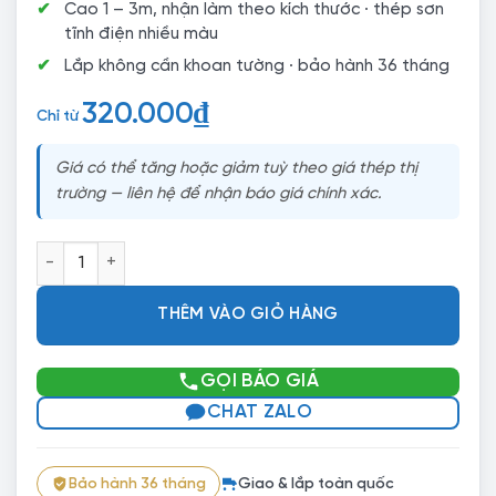
Cao 1 – 3m, nhận làm theo kích thước · thép sơn
tĩnh điện nhiều màu
Lắp không cần khoan tường · bảo hành 36 tháng
320.000
₫
Chỉ từ
Giá có thể tăng hoặc giảm tuỳ theo giá thép thị
trường — liên hệ để nhận báo giá chính xác.
Kệ Sắt V Lỗ Lắp Ghép Cho Kho Bán Hàng Online Tại Nhà – 3
THÊM VÀO GIỎ HÀNG
GỌI BÁO GIÁ
CHAT ZALO
Bảo hành 36 tháng
Giao & lắp toàn quốc