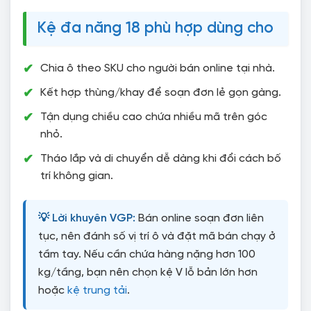
Kệ đa năng 18 phù hợp dùng cho
Chia ô theo SKU cho người bán online tại nhà.
Kết hợp thùng/khay để soạn đơn lẻ gọn gàng.
Tận dụng chiều cao chứa nhiều mã trên góc
nhỏ.
Tháo lắp và di chuyển dễ dàng khi đổi cách bố
trí không gian.
💡 Lời khuyên VGP:
Bán online soạn đơn liên
tục, nên đánh số vị trí ô và đặt mã bán chạy ở
tầm tay. Nếu cần chứa hàng nặng hơn 100
kg/tầng, bạn nên chọn kệ V lỗ bản lớn hơn
hoặc
kệ trung tải
.