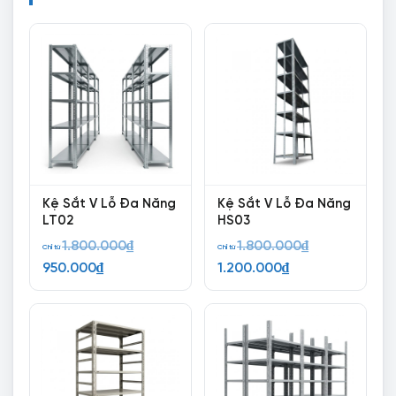
Kệ Sắt V Lỗ Đa Năng
Kệ Sắt V Lỗ Đa Năng
LT02
HS03
Giá
Giá
1.800.000
₫
1.800.000
₫
Chỉ từ
Chỉ từ
Giá
gốc
Giá
gốc
950.000
₫
1.200.000
₫
hiện
là:
hiện
là:
tại
1.800.000₫.
tại
1.800.000₫.
là:
là:
950.000₫.
1.200.000₫.