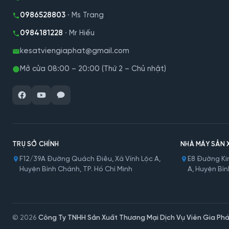
0986528803
· Ms Trang
0984181228
· Mr Hiếu
kesatviengiaphat@gmail.com
Mở cửa 08:00 – 20:00 (Thứ 2 – Chủ nhật)
TRỤ SỞ CHÍNH
NHÀ MÁY SẢN 
F12/39A Đường Quách Điêu, Xã Vĩnh Lộc A,
E8 Đường Kin
Huyện Bình Chánh, TP. Hồ Chí Minh
A, Huyện Bìn
© 2026
Công Ty TNHH Sản Xuất Thương Mại Dịch Vụ Viên Gia Phá