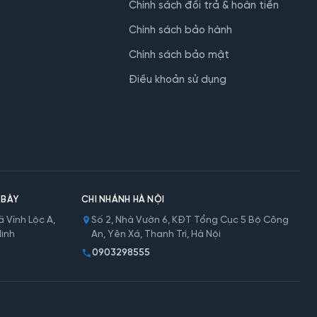
Chính sách đổi trả & hoàn tiền
Chính sách bảo hành
Chính sách bảo mật
Điều khoản sử dụng
 BÀY
CHI NHÁNH HÀ NỘI
 Vĩnh Lộc A,
Số 2, Nhà Vườn 6, KĐT Tổng Cục 5 Bộ Công
Minh
An, Yên Xá, Thanh Trì, Hà Nội
0903298555