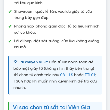
tài liệu qua kính.
Showroom, quầy lễ tân: vừa lưu giấy tờ vừa
trưng bày gọn đẹp.
Phòng họp, phòng giám đốc: tủ tài liệu kính lịch
sự, có khóa.
Lối đi hẹp, đặt sát tường: cửa lùa không vướng
khi mở.
💡 Lời khuyên VGP:
Cần tủ kín hoàn toàn để
bảo mật giấy tờ (không nhìn thấy bên trong)
thì chọn tủ cánh tole như
08 – LS
hoặc
TTL01
;
TS04 hợp khi muốn nhìn xuyên kính để tra cứu
nhanh.
Vì sao chọn tủ sắt tại Viên Gia