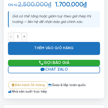
Giá
Giá
2.500.000
₫
1.700.000
₫
Chỉ từ
gốc
hiện
Giá có thể tăng hoặc giảm tuỳ theo giá thép thị
là:
tại
trường — liên hệ để nhận báo giá chính xác.
2.500.000₫.
là:
1.700.0
Tủ Sắt 2 Cánh Lùa TS04 số lượng
THÊM VÀO GIỎ HÀNG
GỌI BÁO GIÁ
CHAT ZALO
Bảo hành 36 tháng
Giao & lắp toàn quốc
Nhà sản xuất trực tiếp