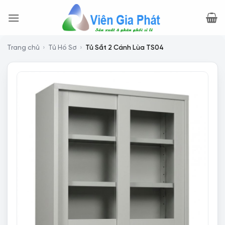
Bỏ
qua
nội
dung
Trang chủ
›
Tủ Hồ Sơ
›
Tủ Sắt 2 Cánh Lùa TS04