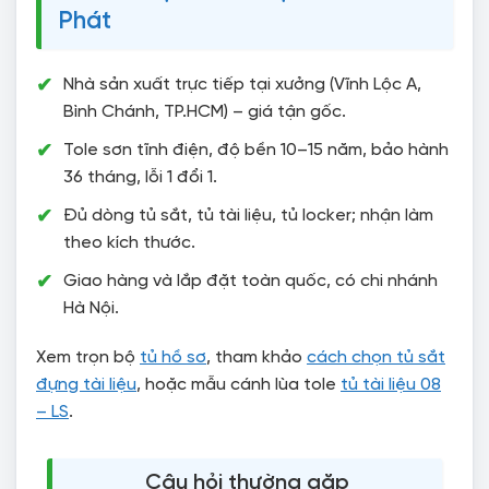
Phát
Nhà sản xuất trực tiếp tại xưởng (Vĩnh Lộc A,
Bình Chánh, TP.HCM) – giá tận gốc.
Tole sơn tĩnh điện, độ bền 10–15 năm, bảo hành
36 tháng, lỗi 1 đổi 1.
Đủ dòng tủ sắt, tủ tài liệu, tủ locker; nhận làm
theo kích thước.
Giao hàng và lắp đặt toàn quốc, có chi nhánh
Hà Nội.
Xem trọn bộ
tủ hồ sơ
, tham khảo
cách chọn tủ sắt
đựng tài liệu
, hoặc mẫu cánh lùa tole
tủ tài liệu 08
– LS
.
Câu hỏi thường gặp