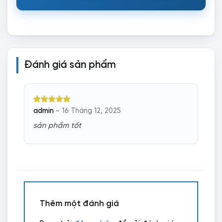
Đánh giá sản phẩm
Được xếp
admin
–
16 Tháng 12, 2025
hạng
5
5
sao
sản phẩm tốt
Thêm một đánh giá