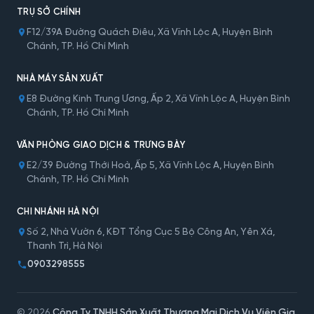
TRỤ SỞ CHÍNH
F12/39A Đường Quách Điêu, Xã Vĩnh Lộc A, Huyện Bình
Chánh, TP. Hồ Chí Minh
NHÀ MÁY SẢN XUẤT
E8 Đường Kinh Trung Ương, Ấp 2, Xã Vĩnh Lộc A, Huyện Bình
Chánh, TP. Hồ Chí Minh
VĂN PHÒNG GIAO DỊCH & TRƯNG BÀY
E2/39 Đường Thới Hoà, Ấp 5, Xã Vĩnh Lộc A, Huyện Bình
Chánh, TP. Hồ Chí Minh
CHI NHÁNH HÀ NỘI
Số 2, Nhà Vườn 6, KĐT Tổng Cục 5 Bộ Công An, Yên Xá,
Thanh Trì, Hà Nội
0903298555
© 2026
Công Ty TNHH Sản Xuất Thương Mại Dịch Vụ Viên Gia