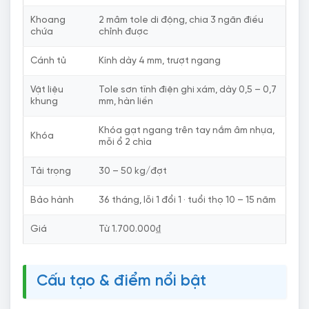
Khoang
2 mâm tole di động, chia 3 ngăn điều
chứa
chỉnh được
Cánh tủ
Kính dày 4 mm, trượt ngang
Vật liệu
Tole sơn tĩnh điện ghi xám, dày 0,5 – 0,7
khung
mm, hàn liền
Khóa gạt ngang trên tay nắm âm nhựa,
Khóa
mỗi ổ 2 chìa
Tải trọng
30 – 50 kg/đợt
Bảo hành
36 tháng, lỗi 1 đổi 1 · tuổi thọ 10 – 15 năm
Giá
Từ 1.700.000₫
Cấu tạo & điểm nổi bật