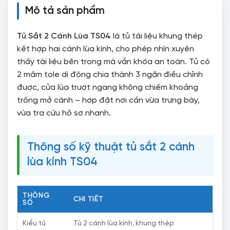
Mô tả sản phẩm
Tủ Sắt 2 Cánh Lùa TS04
là tủ tài liệu khung thép
kết hợp hai cánh lùa kính, cho phép nhìn xuyên
thấy tài liệu bên trong mà vẫn khóa an toàn. Tủ có
2 mâm tole di động chia thành 3 ngăn điều chỉnh
được, cửa lùa trượt ngang không chiếm khoảng
trống mở cánh – hợp đặt nơi cần vừa trưng bày,
vừa tra cứu hồ sơ nhanh.
Thông số kỹ thuật tủ sắt 2 cánh
lùa kính TS04
THÔNG
CHI TIẾT
SỐ
Kiểu tủ
Tủ 2 cánh lùa kính, khung thép