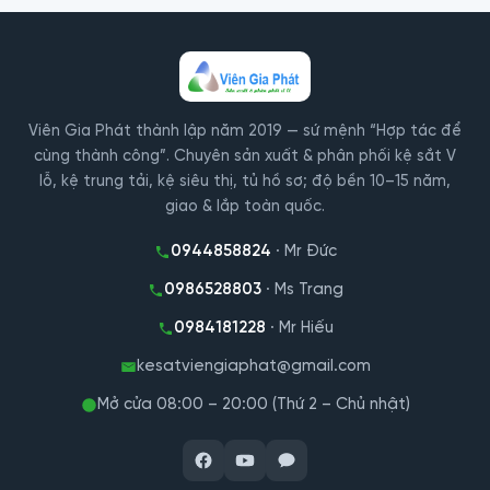
2.000.000₫.
1.700.000₫.
Viên Gia Phát thành lập năm 2019 — sứ mệnh “Hợp tác để
cùng thành công”. Chuyên sản xuất & phân phối kệ sắt V
lỗ, kệ trung tải, kệ siêu thị, tủ hồ sơ; độ bền 10–15 năm,
giao & lắp toàn quốc.
0944858824
· Mr Đức
0986528803
· Ms Trang
0984181228
· Mr Hiếu
kesatviengiaphat@gmail.com
Mở cửa 08:00 – 20:00 (Thứ 2 – Chủ nhật)