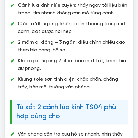
Cánh lùa kính nhìn xuyên:
thấy ngay tài liệu bên
trong, tìm nhanh không cần mở từng cánh.
Cửa trượt ngang:
không cần khoảng trống mở
cánh, đặt được nơi hẹp.
2 mâm di động – 3 ngăn:
điều chỉnh chiều cao
theo bìa còng, hồ sơ.
Khóa gạt ngang 2 chìa:
bảo mật tốt, kèm chìa
dự phòng.
Khung tole sơn tĩnh điện:
chắc chắn, chống
trầy, bền môi trường văn phòng.
Tủ sắt 2 cánh lùa kính TS04 phù
hợp dùng cho
Văn phòng cần tra cứu hồ sơ nhanh, nhìn thấy